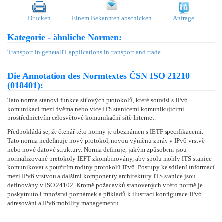
Drucken
Einem Bekannten abschicken
Anfrage
Kategorie - ähnliche Normen:
Transport in general
IT applications in transport and trade
Die Annotation des Normtextes ČSN ISO 21210
(018401):
Tato norma stanoví funkce síťových protokolů, které souvisí s IPv6
komunikací mezi dvěma nebo více ITS stanicemi komunikujícími
prostřednictvím celosvětové komunikační sítě Internet.
Předpokládá se, že čtenář této normy je obeznámen s IETF specifikacemi.
Tato norma nedefinuje nový protokol, novou výměnu zpráv v IPv6 vrstvě
nebo nové datové struktury. Norma definuje, jakým způsobem jsou
normalizované protokoly IEFT zkombinovány, aby spolu mohly ITS stanice
komunikovat s použitím rodiny protokolů IPv6. Postupy ke sdílení informací
mezi IPv6 vrstvou a dalšími komponenty architektury ITS stanice jsou
definovány v ISO 24102. Kromě požadavků stanovených v této normě je
poskytnuto i množství poznámek a příkladů k ilustraci konfigurace IPv6
adresování a IPv6 mobility managementu