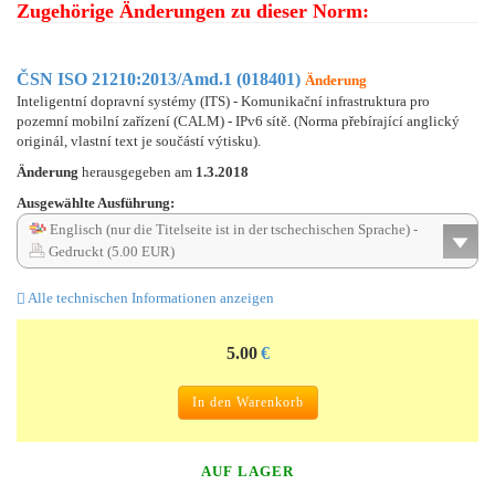
Zugehörige Änderungen zu dieser Norm:
ČSN ISO 21210:2013/Amd.1 (018401)
Änderung
Inteligentní dopravní systémy (ITS) - Komunikační infrastruktura pro
pozemní mobilní zařízení (CALM) - IPv6 sítě. (Norma přebírající anglický
originál, vlastní text je součástí výtisku).
Änderung
herausgegeben am
1.3.2018
Ausgewählte Ausführung:
Englisch (nur die Titelseite ist in der tschechischen Sprache) -
Gedruckt (5.00 EUR)
Alle technischen Informationen anzeigen
5.00
€
In den Warenkorb
AUF LAGER