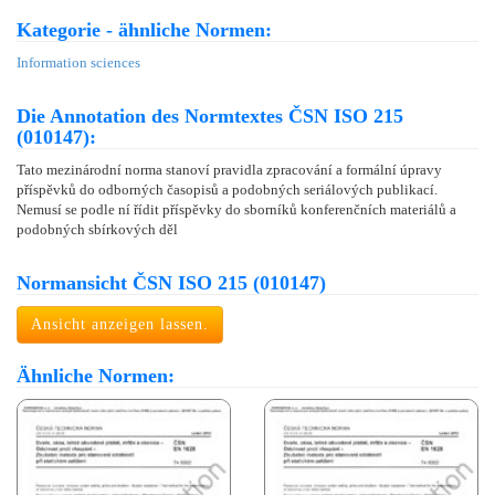
Kategorie - ähnliche Normen:
Information sciences
Die Annotation des Normtextes ČSN ISO 215
(010147):
Tato mezinárodní norma stanoví pravidla zpracování a formální úpravy
příspěvků do odborných časopisů a podobných seriálových publikací.
Nemusí se podle ní řídit příspěvky do sborníků konferenčních materiálů a
podobných sbírkových děl
Normansicht ČSN ISO 215 (010147)
Ansicht anzeigen lassen.
Ähnliche Normen: