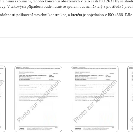
entálnímu zkoumání, mnoho konceptů obsažených v této části ISO 2631 by se shod
dovy. V takových případech bude nutné se spolehnout na některý z prostředků pre
dobnosti poškození stavební konstrukce, o kterém je pojednáno v ISO 4866. Dále