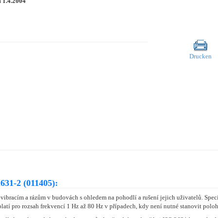
m
1.4.2004
Drucken
631-2 (011405):
vibracím a rázům v budovách s ohledem na pohodlí a rušení jejich uživatelů. Spec
latí pro rozsah frekvencí 1 Hz až 80 Hz v případech, kdy není nutné stanovit poloh