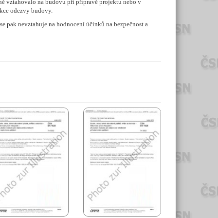
ně vztahovalo na budovu při přípravě projektu nebo v
dikce odezvy budovy.
 se pak nevztahuje na hodnocení účinků na bezpečnost a