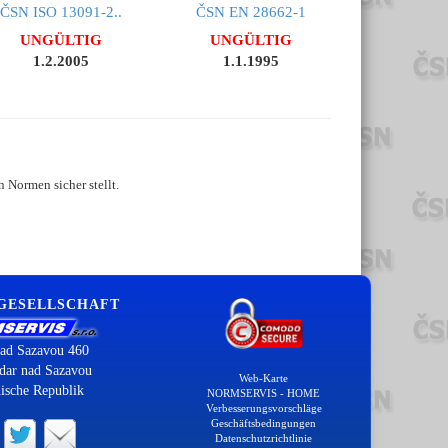
ČSN ISO 13091-2..
ČSN EN 28662-1
UNGÜLTIG
UNGÜLTIG
1.2.2005
1.1.1995
 Normen sicher stellt.
 GESELLSCHAFT
ad Sazavou 460
dar nad Sazavou
Web-Karte
ische Republik
NORMSERVIS - HOME
Verbesserungsvorschläge
Geschäftsbedingungen
Datenschutzrichtlinie