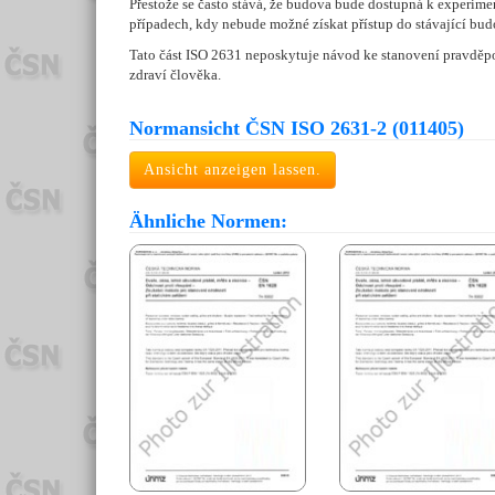
Přestože se často stává, že budova bude dostupná k experim
případech, kdy nebude možné získat přístup do stávající bu
Tato část ISO 2631 neposkytuje návod ke stanovení pravděpo
zdraví člověka.
Normansicht ČSN ISO 2631-2 (011405)
Ansicht anzeigen lassen.
Ähnliche Normen: