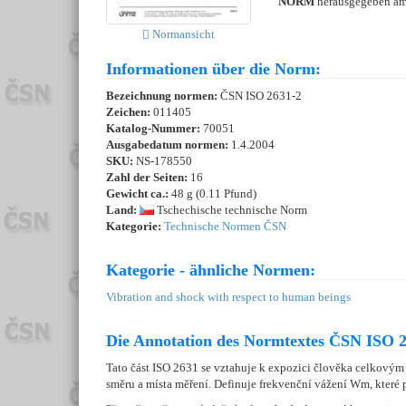
NORM
herausgegeben a
Normansicht
Informationen über die Norm:
Bezeichnung normen:
ČSN ISO 2631-2
Zeichen:
011405
Katalog-Nummer:
70051
Ausgabedatum normen:
1.4.2004
SKU:
NS-178550
Zahl der Seiten:
16
Gewicht ca.:
48 g (0.11 Pfund)
Land:
Tschechische technische Norm
Kategorie:
Technische Normen ČSN
Kategorie - ähnliche Normen:
Vibration and shock with respect to human beings
Die Annotation des Normtextes ČSN ISO 2
Tato část ISO 2631 se vztahuje k expozici člověka celkovým 
směru a místa měření. Definuje frekvenční vážení Wm, které p