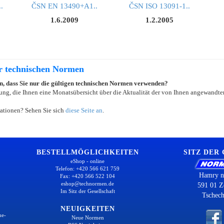
.
ČSN EN 13490+A1..
ČSN ISO 13091-1..
1.6.2009
1.2.2005
er technischen Normen
ein, dass Sie nur die gültigen technischen Normen verwenden?
ung, die Ihnen eine Monatsübersicht über die Aktualität der von Ihnen angewandten
ationen? Sehen Sie sich
diese Seite an
.
BESTELLMÖGLICHKEITEN
SITZ DER
eShop - online
Telefon: +420 566 621 759
Hamry n
Fax: +420 566 522 104
eshop@technormen.de
591 01 Z
Im Sitz der Gesellschaft
Tschech
NEUIGKEITEN
ne-
Neue Normen