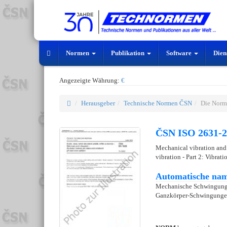
Normen
Publikation
Software
Dien
Angezeigte Währung:
€
Herausgeber
Technische Normen ČSN
Die Norm
ČSN ISO 2631-2
Mechanical vibration and
vibration - Part 2: Vibrat
Automatische nam
Mechanische Schwingunge
Ganzkörper-Schwingungen 