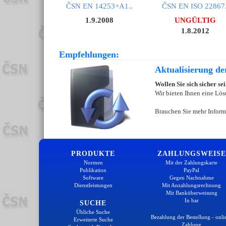
ČSN EN 14253+A1..
ČSN EN ISO 22867.
1.9.2008
UNGÜLTIG
1.8.2012
Empfehlungen:
Aktualisierung d
Wollen Sie sich sicher s
Wir bieten Ihnen eine Lös
Brauchen Sie mehr Inform
PRODUKTE
ZAHLUNGSWEISE
Normen
Mit der Zahlungskarte
Publikation
PayPal
Software
Gegen Nachnahme
Dienstleistungen
Mit Anzahlungsrechnung
Mit Banküberweisung
In bar
SUCHE
Übliche Suche
Bezahlung der Bestellung - onli
Erweiterte Suche
Zahlung