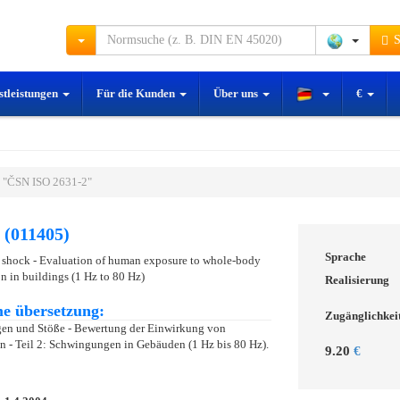
S
stleistungen
Für die Kunden
Über uns
€
 "ČSN ISO 2631-2"
 (011405)
Sprache
 shock - Evaluation of human exposure to whole-body
ion in buildings (1 Hz to 80 Hz)
Realisierung
e übersetzung:
Zugänglichkei
n und Stöße - Bewertung der Einwirkung von
- Teil 2: Schwingungen in Gebäuden (1 Hz bis 80 Hz).
9.20
€