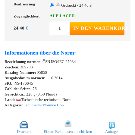
Realisierung
Gedruckt - 24.40 €
AUF LAGER
Zugänglichkeit
24.40
€
IN DEN WARENKORB
Informationen über die Norm:
Bezeichnung normen:
ČSN ISO/IEC 27034-1
Zeichen:
369703
Katalog-Nummer:
95858
Ausgabedatum normen:
1.10.2014
SKU:
NS-176645
Zahl der Seiten:
76
Gewicht ca.:
228 g (0.50 Pfund)
Land:
Tschechische technische Norm
Kategorie:
Technische Normen ČSN
Drucken
Einem Bekannten abschicken
Anfrage