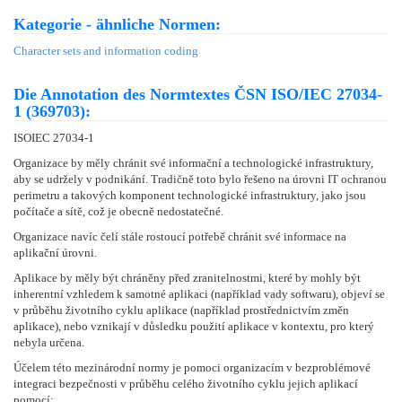
Kategorie - ähnliche Normen:
Character sets and information coding
Die Annotation des Normtextes ČSN ISO/IEC 27034-
1 (369703):
ISOIEC 27034-1
Organizace by měly chránit své informační a technologické infrastruktury,
aby se udržely v podnikání. Tradičně toto bylo řešeno na úrovni IT ochranou
perimetru a takových komponent technologické infrastruktury, jako jsou
počítače a sítě, což je obecně nedostatečné.
Organizace navíc čelí stále rostoucí potřebě chránit své informace na
aplikační úrovni.
Aplikace by měly být chráněny před zranitelnostmi, které by mohly být
inherentní vzhledem k samotné aplikaci (například vady softwaru), objeví se
v průběhu životního cyklu aplikace (například prostřednictvím změn
aplikace), nebo vznikají v důsledku použití aplikace v kontextu, pro který
nebyla určena.
Účelem této mezinárodní normy je pomoci organizacím v bezproblémové
integraci bezpečnosti v průběhu celého životního cyklu jejich aplikací
pomocí: