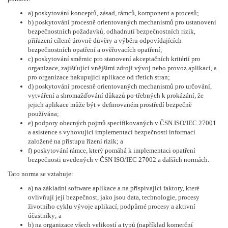
a) poskytování konceptů, zásad, rámců, komponent a procesů;
b) poskytování procesně orientovaných mechanismů pro ustanovení
bezpečnostních požadavků, odhadnutí bezpečnostních rizik,
přiřazení cílené úrovně důvěry a výběru odpovídajících
bezpečnostních opatření a ověřovacích opatření;
c) poskytování směrnic pro stanovení akceptačních kritérií pro
organizace, zajišťující vnějšími zdroji vývoj nebo provoz aplikací, a
pro organizace nakupující aplikace od třetích stran;
d) poskytování procesně orientovaných mechanismů pro určování,
vytváření a shromažďování důkazů po-třebných k prokázání, že
jejich aplikace může být v definovaném prostředí bezpečně
používána;
e) podpory obecných pojmů specifikovaných v ČSN ISO/IEC 27001
a asistence s vyhovující implementací bezpečnosti informací
založené na přístupu řízení rizik; a
f) poskytování rámce, který pomáhá k implementaci opatření
bezpečnosti uvedených v ČSN ISO/IEC 27002 a dalších normách.
Tato norma se vztahuje:
a) na základní software aplikace a na přispívající faktory, které
ovlivňují její bezpečnost, jako jsou data, technologie, procesy
životního cyklu vývoje aplikací, podpůrné procesy a aktivní
účastníky; a
b) na organizace všech velikostí a typů (například komerční