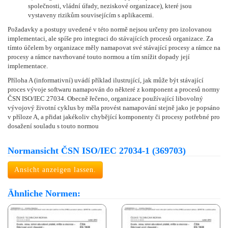
společnosti, vládní úřady, neziskové organizace), které jsou
vystaveny rizikům souvisejícím s aplikacemi.
Požadavky a postupy uvedené v této normě nejsou určeny pro izolovanou
implementaci, ale spíše pro integraci do stávajících procesů organizace. Za
tímto účelem by organizace měly namapovat své stávající procesy a rámce na
procesy a rámce navrhované touto normou a tím snížit dopady její
implementace.
Příloha A (informativní) uvádí příklad ilustrující, jak může být stávající
proces vývoje softwaru namapován do některé z komponent a procesů normy
ČSN ISO/IEC 27034. Obecně řečeno, organizace používající libovolný
vývojový životní cyklus by měla provést namapování stejně jako je popsáno
v příloze A, a přidat jakékoliv chybějící komponenty či procesy potřebné pro
dosažení souladu s touto normou
Normansicht ČSN ISO/IEC 27034-1 (369703)
Ansicht anzeigen lassen.
Ähnliche Normen: