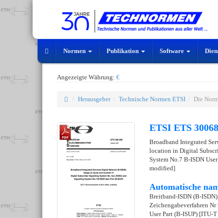
Normen
Publikation
Software
Dien
Angezeigte Währung:
€
Herausgeber
Technische Normen ETSI
Die Norm
ETSI ETS 30068
Broadband Integrated Ser
location in Digital Subsc
System No.7 B-ISDN User
modified]
Automatische nam
Breitband-ISDN (B-ISDN)
Zeichengabeverfahren Nr 
User Part (B-ISUP) [ITU-