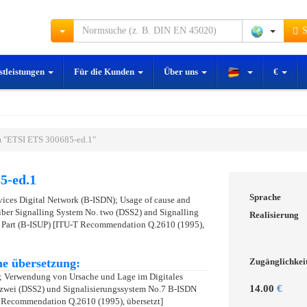
S
stleistungen
Für die Kunden
Über uns
€
 "ETSI ETS 300685-ed.1"
5-ed.1
Sprache
vices Digital Network (B-ISDN); Usage of cause and
riber Signalling System No. two (DSS2) and Signalling
Realisierung
 Part (B-ISUP) [ITU-T Recommendation Q.2610 (1995),
e übersetzung:
Zugänglichkei
; Verwendung von Ursache und Lage im Digitales
14.00
€
zwei (DSS2) und Signalisierungssystem No.7 B-ISDN
T Recommendation Q.2610 (1995), übersetzt]