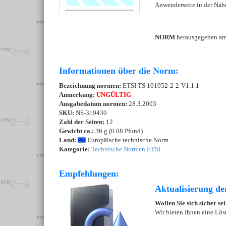
Anwenderseite in der Näh
NORM
herausgegeben a
Informationen über die Norm:
Bezeichnung normen:
ETSI TS 101952-2-2-V1.1.1
Anmerkung:
UNGÜLTIG
Ausgabedatum normen:
28.3.2003
SKU:
NS-319430
Zahl der Seiten:
12
Gewicht ca.:
36 g (0.08 Pfund)
Land:
Europäische technische Norm
Kategorie:
Technische Normen ETSI
Empfehlungen:
Aktualisierung d
Wollen Sie sich sicher s
Wir bieten Ihnen eine Lös