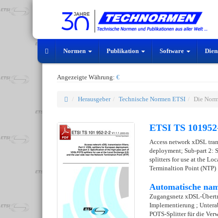
Normen
Publikation
Software
Dien
Angezeigte Währung:
€
Herausgeber
Technische Normen ETSI
Die Norm
ETSI TS 101952-
Access network xDSL trans
deployment; Sub-part 2: S
splitters for use at the L
Terminaltion Point (NTP)
Automatische nam
Zugangsnetz xDSL-Übertrag
Implementierung ; Unterab
POTS-Splitter für die Ver