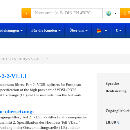
S
stleistungen
Für die Kunden
Über uns
€
 "ETSI TS 101952-2-2-V1.1.1"
2-2-V1.1.1
Sprache
mission filters; Part 2: VDSL splitters for European
pecification of the high pass part of VDSL/POTS
Realisierung
ocal Exchange (LE) and the user side near the Network
e übersetzung:
Zugänglichkei
ungsfilter ; Teil 2: VDSL -Splitter für die europäische
18.00
€
schnitt 2: Spezifikation des Hochpass Teil VDSL /
wendung in der Ortsvermittlungsstelle ( LE) und der