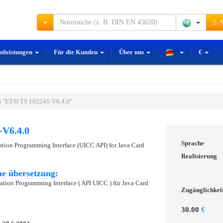
S
stleistungen
Für die Kunden
Über uns
€
 "ETSI TS 102241-V6.4.0"
-V6.4.0
Sprache
ation Programming Interface (UICC API) for Java Card
Realisierung
e übersetzung:
tion Programming Interface ( API UICC ) für Java Card
Zugänglichkei
30.00
€