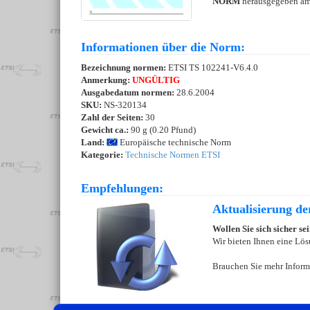
NORM
herausgegeben a
Informationen über die Norm:
Bezeichnung normen:
ETSI TS 102241-V6.4.0
Anmerkung:
UNGÜLTIG
Ausgabedatum normen:
28.6.2004
SKU:
NS-320134
Zahl der Seiten:
30
Gewicht ca.:
90 g (0.20 Pfund)
Land:
Europäische technische Norm
Kategorie:
Technische Normen ETSI
Empfehlungen:
Aktualisierung d
Wollen Sie sich sicher s
Wir bieten Ihnen eine Lös
Brauchen Sie mehr Inform