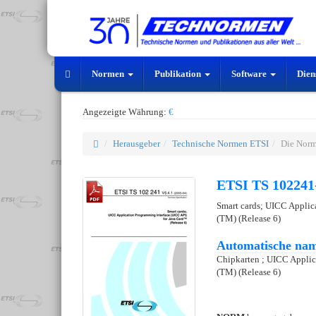
Normen
Publikation
Software
Dien
Angezeigte Währung:
€
Herausgeber
Technische Normen ETSI
Die Norm
ETSI TS 102241
Smart cards; UICC Applic
(TM) (Release 6)
Automatische nam
Chipkarten ; UICC Applica
(TM) (Release 6)