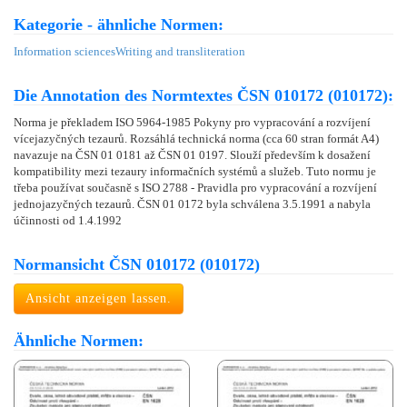
Kategorie - ähnliche Normen:
Information sciences
Writing and transliteration
Die Annotation des Normtextes ČSN 010172 (010172):
Norma je překladem ISO 5964-1985 Pokyny pro vypracování a rozvíjení
vícejazyčných tezaurů. Rozsáhlá technická norma (cca 60 stran formát A4)
navazuje na ČSN 01 0181 až ČSN 01 0197. Slouží především k dosažení
kompatibility mezi tezaury informačních systémů a služeb. Tuto normu je
třeba používat současně s ISO 2788 - Pravidla pro vypracování a rozvíjení
jednojazyčných tezaurů. ČSN 01 0172 byla schválena 3.5.1991 a nabyla
účinnosti od 1.4.1992
Normansicht ČSN 010172 (010172)
Ansicht anzeigen lassen.
Ähnliche Normen: