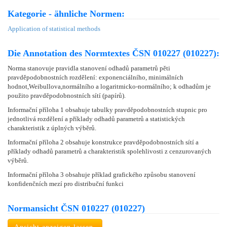
Kategorie - ähnliche Normen:
Application of statistical methods
Die Annotation des Normtextes ČSN 010227 (010227):
Norma stanovuje pravidla stanovení odhadů parametrů pěti
pravděpodobnostních rozdělení: exponenciálního, minimálních
hodnot,Weibullova,normálního a logaritmicko-normálního; k odhadům je
použito pravděpodobnostních sítí (papírů).
Informační příloha 1 obsahuje tabulky pravděpodobnostních stupnic pro
jednotlivá rozdělení a příklady odhadů parametrů a statistických
charakteristik z úplných výběrů.
Informační příloha 2 obsahuje konstrukce pravděpodobnostních sítí a
příklady odhadů parametrů a charakteristik spolehlivosti z cenzurovaných
výběrů.
Informační příloha 3 obsahuje příklad grafického způsobu stanovení
konfidenčních mezí pro distribuční funkci
Normansicht ČSN 010227 (010227)