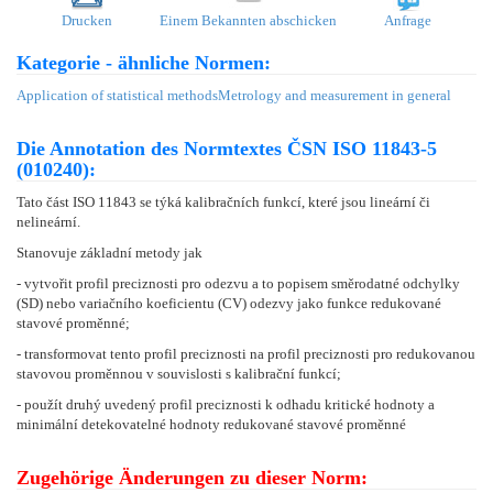
Drucken
Einem Bekannten abschicken
Anfrage
Kategorie - ähnliche Normen:
Application of statistical methods
Metrology and measurement in general
Die Annotation des Normtextes ČSN ISO 11843-5
(010240):
Tato část ISO 11843 se týká kalibračních funkcí, které jsou lineární či
nelineární.
Stanovuje základní metody jak
- vytvořit profil preciznosti pro odezvu a to popisem směrodatné odchylky
(SD) nebo variačního koeficientu (CV) odezvy jako funkce redukované
stavové proměnné;
- transformovat tento profil preciznosti na profil preciznosti pro redukovanou
stavovou proměnnou v souvislosti s kalibrační funkcí;
- použít druhý uvedený profil preciznosti k odhadu kritické hodnoty a
minimální detekovatelné hodnoty redukované stavové proměnné
Zugehörige Änderungen zu dieser Norm: