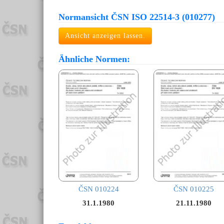
Normansicht ČSN ISO 22514-3 (010277)
Ansicht anzeigen lassen.
Ähnliche Normen:
ČSN 010224
ČSN 010225
31.1.1980
21.11.1980