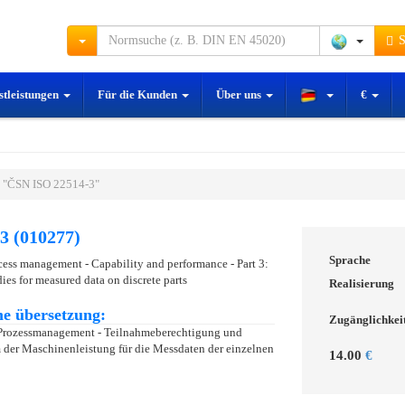
S
stleistungen
Für die Kunden
Über uns
€
 "ČSN ISO 22514-3"
3 (010277)
Sprache
ocess management - Capability and performance - Part 3:
es for measured data on discrete parts
Realisierung
e übersetzung:
Zugänglichkei
m Prozessmanagement - Teilnahmeberechtigung und
m der Maschinenleistung für die Messdaten der einzelnen
14.00
€