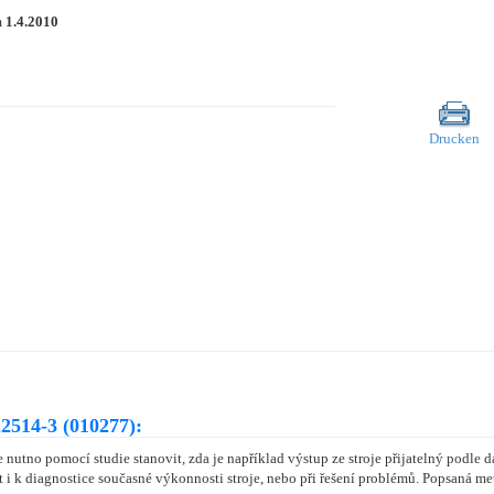
m
1.4.2010
Drucken
2514-3 (010277):
 nutno pomocí studie stanovit, zda je například výstup ze stroje přijatelný podle da
ít i k diagnostice současné výkonnosti stroje, nebo při řešení problémů. Popsaná m