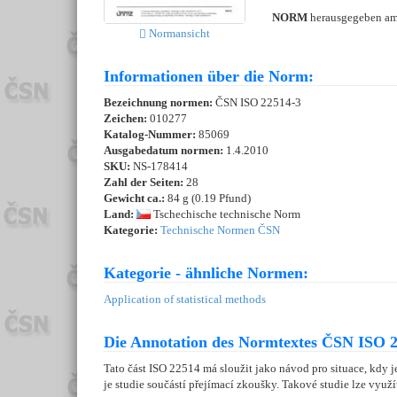
NORM
herausgegeben a
Normansicht
Informationen über die Norm:
Bezeichnung normen:
ČSN ISO 22514-3
Zeichen:
010277
Katalog-Nummer:
85069
Ausgabedatum normen:
1.4.2010
SKU:
NS-178414
Zahl der Seiten:
28
Gewicht ca.:
84 g (0.19 Pfund)
Land:
Tschechische technische Norm
Kategorie:
Technische Normen ČSN
Kategorie - ähnliche Normen:
Application of statistical methods
Die Annotation des Normtextes ČSN ISO 2
Tato část ISO 22514 má sloužit jako návod pro situace, kdy je
je studie součástí přejímací zkoušky. Takové studie lze využ