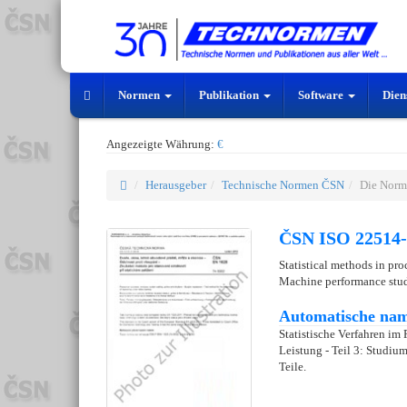
Normen
Publikation
Software
Dien
Angezeigte Währung:
€
Herausgeber
Technische Normen ČSN
Die Norm
ČSN ISO 22514-
Statistical methods in pr
Machine performance studi
Automatische nam
Statistische Verfahren i
Leistung - Teil 3: Studiu
Teile.