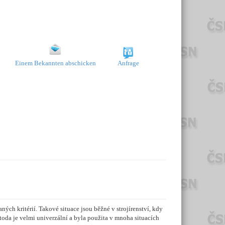
Einem Bekannten abschicken
Anfrage
ných kritérií. Takové situace jsou běžné v strojírenství, kdy
etoda je velmi univerzální a byla použita v mnoha situacích