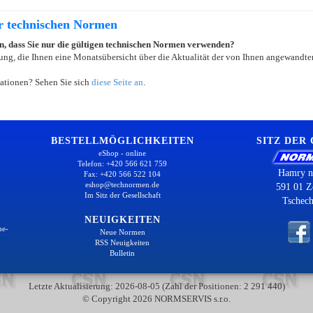
er technischen Normen
ein, dass Sie nur die gültigen technischen Normen verwenden?
ung, die Ihnen eine Monatsübersicht über die Aktualität der von Ihnen angewandten
ationen? Sehen Sie sich
diese Seite an
.
BESTELLMÖGLICHKEITEN
SITZ DER
eShop - online
Telefon: +420 566 621 759
Hamry n
Fax: +420 566 522 104
eshop@technormen.de
591 01 Z
Im Sitz der Gesellschaft
Tschech
NEUIGKEITEN
ne-
Neue Normen
RSS Neuigkeiten
Bulletin
Letzte Aktualisierung: 2026-08-05 (Zahl der Positionen: 2 291 440)
© Copyright 2026 NORMSERVIS s.r.o.