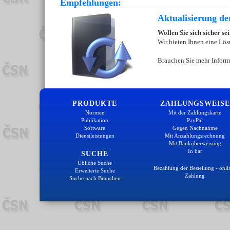
Empfehlungen:
Aktualisierung d
Wollen Sie sich sicher s
Wir bieten Ihnen eine Lös
Brauchen Sie mehr Inform
PRODUKTE
ZAHLUNGSWEISE
Normen
Mit der Zahlungskarte
Publikation
PayPal
Software
Gegen Nachnahme
Dienstleistungen
Mit Anzahlungsrechnung
Mit Banküberweisung
In bar
SUCHE
Übliche Suche
Bezahlung der Bestellung - onli
Erweiterte Suche
Zahlung
Suche nach Branchen