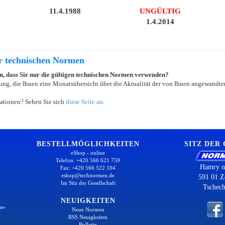
11.4.1988
UNGÜLTIG
1.4.2014
er technischen Normen
ein, dass Sie nur die gültigen technischen Normen verwenden?
ung, die Ihnen eine Monatsübersicht über die Aktualität der von Ihnen angewandten
ationen? Sehen Sie sich
diese Seite an
.
BESTELLMÖGLICHKEITEN
SITZ DER
eShop - online
Telefon: +420 566 621 759
Hamry n
Fax: +420 566 522 104
eshop@technormen.de
591 01 Z
Im Sitz der Gesellschaft
Tschech
NEUIGKEITEN
ne-
Neue Normen
RSS Neuigkeiten
Bulletin