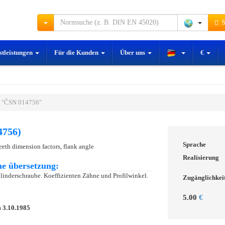
S
stleistungen
Für die Kunden
Über uns
€
 "ČSN 014756"
4756)
Sprache
eeth dimension factors, flank angle
Realisierung
e übersetzung:
linderschraube. Koeffizienten Zähne und Profilwinkel.
Zugänglichkei
5.00
€
m
3.10.1985