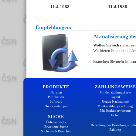
11.4.1988
11.4.1988
Empfehlungen:
Aktualisierung d
Wollen Sie sich sicher s
Wir bieten Ihnen eine Lös
Brauchen Sie mehr Inform
PRODUKTE
ZAHLUNGSWEISE
Normen
Mit der Zahlungskarte
Publikation
PayPal
Software
Gegen Nachnahme
Dienstleistungen
Mit Anzahlungsrechnung
Mit Banküberweisung
In bar
SUCHE
Übliche Suche
Bezahlung der Bestellung - onli
Erweiterte Suche
Zahlung
Suche nach Branchen