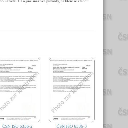
ou a větší ± 1 a jiné šnekové převody, na které se kladou
ČSN ISO 6336-2
ČSN ISO 6336-3