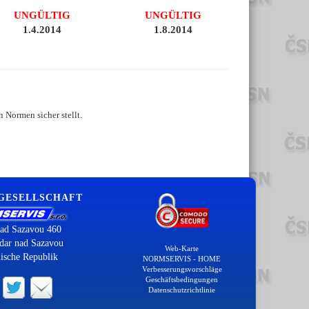
UNGÜLTIG
UNGÜLTIG
1.4.2014
1.8.2014
 Normen sicher stellt.
 GESELLSCHAFT
ad Sazavou 460
dar nad Sazavou
Web-Karte
ische Republik
NORMSERVIS - HOME
Verbesserungsvorschläge
Geschäftsbedingungen
Datenschutzrichtlinie