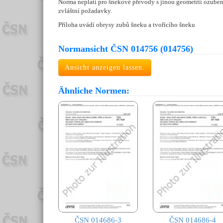
Norma neplatí pro šnekové převody s jinou geometrií ozubení 
zvláštní požadavky.
Příloha uvádí obrysy zubů šneku a tvořícího šneku
Normansicht ČSN 014756 (014756)
Ansicht anzeigen lassen.
Ähnliche Normen:
ČSN 014686-3
ČSN 014686-4