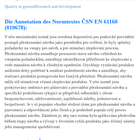
Quality in general
Research and development
Die Annotation des Normtextes ČSN EN 61160
(010678):
V této mezinárodní normě jsou uvedena doporučení pro praktické provádění
postupů přezkoumání návrhu jako prostředku pro ověření, že byly splněny
požadavky na vstupy pro návrh, a pro stimulaci zlepšování procesu.
Přezkoumání návrhu usnadňuje posouzení stavu návrhu vzhledem ke
vstupním požadavkům, umožňuje identifikovat příležitosti ke zlepšování a
vede manažera návrhu k vhodným opatřením. Urychluje vyzrávání produktu
snížením doby potřebné k ustálení podrobností návrhu a umožňuje, aby
realizace produktu postupovala bez častých přerušení. Přezkoumání návrhu
může též stimulovat včasné zlepšování produktu. V této normě jsou
poskytovány směrnice pro plánování a provádění přezkoumání návrhu a
specifické podrobnosti týkající se příspěvků odborníků v oboru
bezporuchovosti, udržovatelnosti, zajištěnosti údržby, pohotovosti a
bezpečnosti. Je v ní popsáno vhodné složení týmu pro přezkoumání návrhu a
pravomoci a odpovědnosti jeho členů a je podrobně popsán celý proces
přezkoumání návrhu. Záměrem je, aby tato norma byla aplikována především
během etapy návrhu a vývoje v životním cyklu produktu jako účinný nástroj
jeho managementu spolehlivosti.