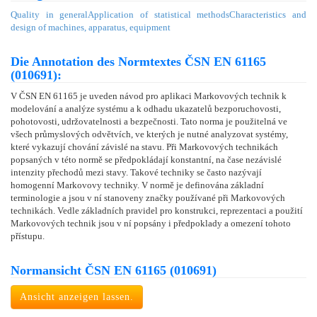
Quality in general
Application of statistical methods
Characteristics and
design of machines, apparatus, equipment
Die Annotation des Normtextes ČSN EN 61165
(010691):
V ČSN EN 61165 je uveden návod pro aplikaci Markovových technik k
modelování a analýze systému a k odhadu ukazatelů bezporuchovosti,
pohotovosti, udržovatelnosti a bezpečnosti. Tato norma je použitelná ve
všech průmyslových odvětvích, ve kterých je nutné analyzovat systémy,
které vykazují chování závislé na stavu. Při Markovových technikách
popsaných v této normě se předpokládají konstantní, na čase nezávislé
intenzity přechodů mezi stavy. Takové techniky se často nazývají
homogenní Markovovy techniky. V normě je definována základní
terminologie a jsou v ní stanoveny značky používané při Markovových
technikách. Vedle základních pravidel pro konstrukci, reprezentaci a použití
Markovových technik jsou v ní popsány i předpoklady a omezení tohoto
přístupu.
Normansicht ČSN EN 61165 (010691)
Ansicht anzeigen lassen.