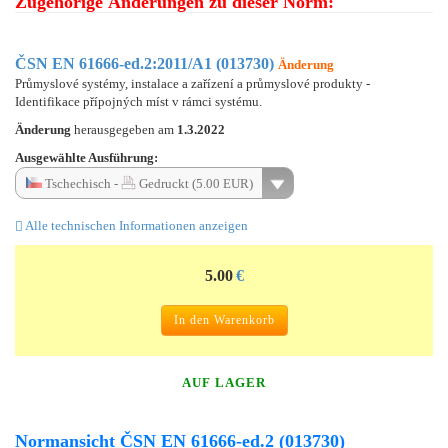
Zugehörige Änderungen zu dieser Norm:
ČSN EN 61666-ed.2:2011/A1 (013730)
Änderung
Průmyslové systémy, instalace a zařízení a průmyslové produkty -
Identifikace přípojných míst v rámci systému.
Änderung
herausgegeben am
1.3.2022
Ausgewählte Ausführung:
Tschechisch -
Gedruckt (5.00 EUR)
Alle technischen Informationen anzeigen
5.00
€
In den Warenkorb
AUF LAGER
Normansicht ČSN EN 61666-ed.2 (013730)