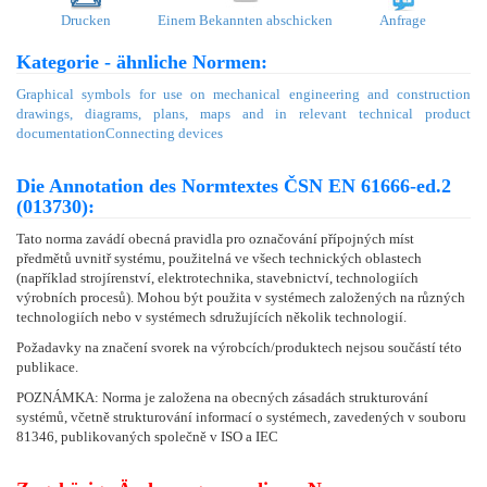
Drucken
Einem Bekannten abschicken
Anfrage
Kategorie - ähnliche Normen:
Graphical symbols for use on mechanical engineering and construction
drawings, diagrams, plans, maps and in relevant technical product
documentation
Connecting devices
Die Annotation des Normtextes ČSN EN 61666-ed.2
(013730):
Tato norma zavádí obecná pravidla pro označování přípojných míst
předmětů uvnitř systému, použitelná ve všech technických oblastech
(například strojírenství, elektrotechnika, stavebnictví, technologiích
výrobních procesů). Mohou být použita v systémech založených na různých
technologiích nebo v systémech sdružujících několik technologií.
Požadavky na značení svorek na výrobcích/produktech nejsou součástí této
publikace.
POZNÁMKA: Norma je založena na obecných zásadách strukturování
systémů, včetně strukturování informací o systémech, zavedených v souboru
81346, publikovaných společně v ISO a IEC