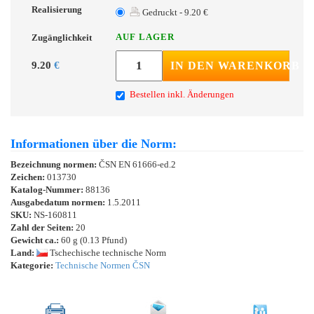
Realisierung
Gedruckt - 9.20 €
AUF LAGER
Zugänglichkeit
9.20
€
IN DEN WARENKORB
Bestellen inkl. Änderungen
Informationen über die Norm:
Bezeichnung normen:
ČSN EN 61666-ed.2
Zeichen:
013730
Katalog-Nummer:
88136
Ausgabedatum normen:
1.5.2011
SKU:
NS-160811
Zahl der Seiten:
20
Gewicht ca.:
60 g (0.13 Pfund)
Land:
Tschechische technische Norm
Kategorie:
Technische Normen ČSN