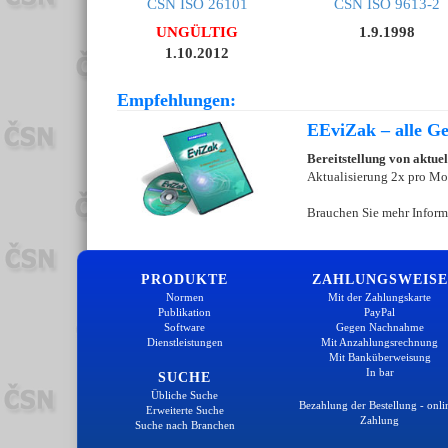
ČSN ISO 26101
ČSN ISO 9613-2
UNGÜLTIG
1.9.1998
1.10.2012
Empfehlungen:
EEviZak – alle Ges
Bereitstellung von aktue
Aktualisierung 2x pro Mo
Brauchen Sie mehr Inform
PRODUKTE
ZAHLUNGSWEISE
Normen
Mit der Zahlungskarte
Publikation
PayPal
Software
Gegen Nachnahme
Dienstleistungen
Mit Anzahlungsrechnung
Mit Banküberweisung
In bar
SUCHE
Übliche Suche
Bezahlung der Bestellung - onli
Erweiterte Suche
Zahlung
Suche nach Branchen