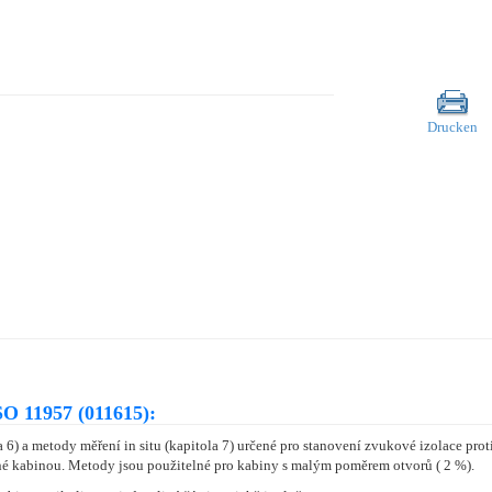
Drucken
O 11957 (011615):
 6) a metody měření in situ (kapitola 7) určené pro stanovení zvukové izolace pro
é kabinou. Metody jsou použitelné pro kabiny s malým poměrem otvorů ( 2 %).