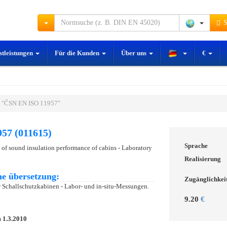
S
stleistungen
Für die Kunden
Über uns
€
 "ČSN EN ISO 11957"
57 (011615)
Sprache
 of sound insulation performance of cabins - Laboratory
Realisierung
e übersetzung:
Zugänglichkei
 Schallschutzkabinen - Labor- und in-situ-Messungen.
9.20
€
m
1.3.2010