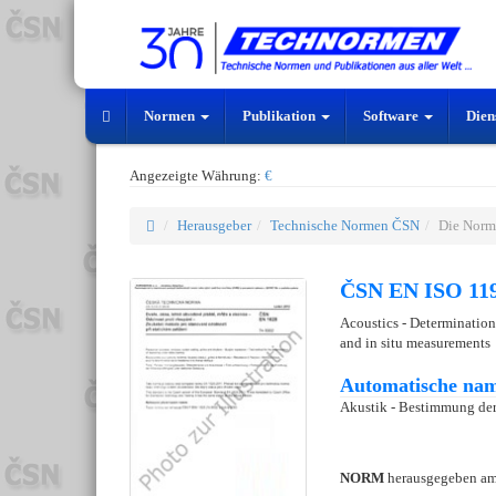
Normen
Publikation
Software
Dien
Angezeigte Währung:
€
Herausgeber
Technische Normen ČSN
Die Norm
ČSN EN ISO 119
Acoustics - Determination
and in situ measurements
Automatische nam
Akustik - Bestimmung der
NORM
herausgegeben a