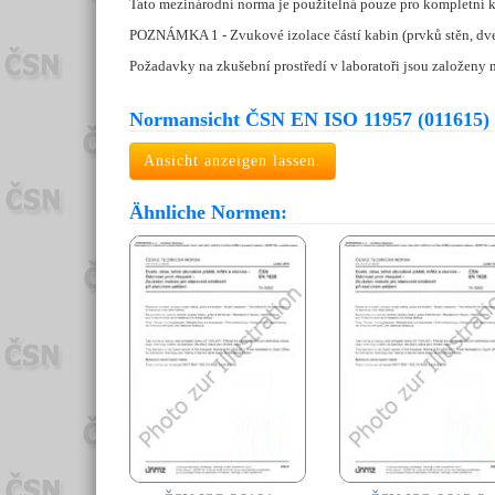
Tato mezinárodní norma je použitelná pouze pro kompletní kab
POZNÁMKA 1 - Zvukové izolace částí kabin (prvků stěn, dveří
Požadavky na zkušební prostředí v laboratoři jsou založen
Normansicht ČSN EN ISO 11957 (011615)
Ansicht anzeigen lassen.
Ähnliche Normen: