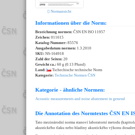
Normansicht
Informationen über die Norm:
Bezeichnung normen:
ČSN EN ISO 11957
Zeichen:
011615
Katalog-Nummer:
85576
Ausgabedatum normen:
1.3.2010
SKU:
NS-164918
Zahl der Seiten:
20
Gewicht ca.:
60 g (0.13 Pfund)
Land:
Tschechische technische Norm
Kategorie:
Technische Normen ČSN
Kategorie - ähnliche Normen:
Acoustic measurements and noise abatement in general
Die Annotation des Normtextes ČSN EN IS
Tato mezinárodní norma stanoví laboratorní metodu (kapitola
akustického tlaku nebo hladiny akustického výkonu dosažen