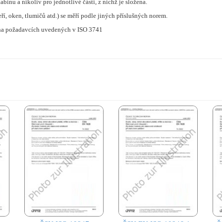
inu a nikoliv pro jednotlivé části, z nichž je složena.
, oken, tlumičů atd.) se měří podle jiných příslušných norem.
y na požadavcích uvedených v ISO 3741