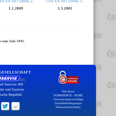
SN EN ISO 10846-2..
ČSN EN ISO 10846-3..
1.1.2009
1.3.2003
is zum Jahr 1945.
 GESELLSCHAFT
ad Sazavou 460
dar nad Sazavou
Web-Karte
ische Republik
NORMSERVIS - HOME
Verbesserungsvorschläge
Geschäftsbedingungen
Datenschutzrichtlinie