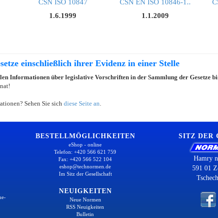
ČSN ISO 10847
ČSN EN ISO 10846-1..
Č
1.6.1999
1.1.2009
etze einschließlich ihrer Evidenz in einer Stelle
llen Informationen über legislative Vorschriften in der Sammlung der Gesetze b
nat!
ationen? Sehen Sie sich
diese Seite an
.
BESTELLMÖGLICHKEITEN
SITZ DER
eShop - online
Telefon: +420 566 621 759
Hamry n
Fax: +420 566 522 104
eshop@technormen.de
591 01 Z
Im Sitz der Gesellschaft
Tschech
NEUIGKEITEN
ne-
Neue Normen
RSS Neuigkeiten
Bulletin