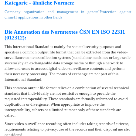
Kategorie - ähnliche Normen:
Company organization and management in general
Protection against
crime
IT applications in other fields
Die Annotation des Normtextes ČSN EN ISO 22311
(012312):
This International Standard is mainly for societal security purposes and
specifies a common output file format that can be extracted from the video-
surveillance contents collection systems (stand alone machines or large scale
systems) by an exchangeable data storage media or through a network to
allow end-users to access digital video-surveillance contents and perform
their necessary processing. The means of exchange are not part of this
International Standard.
This common output file format relies on a combination of several technical
standards that individually are not restrictive enough to provide the
requested interoperability. These standards are formally referenced to avoid
duplications or divergence. When appropriate to improve the
interoperability, subsets or a limited number only of these standards are
called.
Since video-surveillance recording often includes taking records of citizens,
requirements relating to privacy, use of the records and their disposal are also
considered.