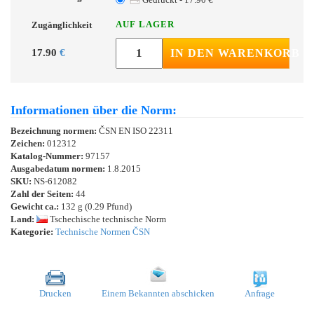
AUF LAGER
Zugänglichkeit
17.90
€
IN DEN WARENKORB
Informationen über die Norm:
Bezeichnung normen:
ČSN EN ISO 22311
Zeichen:
012312
Katalog-Nummer:
97157
Ausgabedatum normen:
1.8.2015
SKU:
NS-612082
Zahl der Seiten:
44
Gewicht ca.:
132 g (0.29 Pfund)
Land:
Tschechische technische Norm
Kategorie:
Technische Normen ČSN
Drucken
Einem Bekannten abschicken
Anfrage