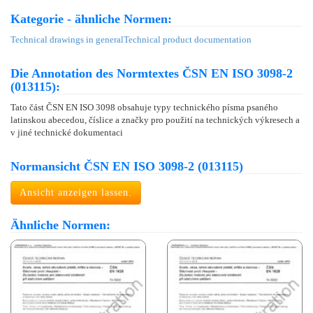
Kategorie - ähnliche Normen:
Technical drawings in general
Technical product documentation
Die Annotation des Normtextes ČSN EN ISO 3098-2
(013115):
Tato část ČSN EN ISO 3098 obsahuje typy technického písma psaného
latinskou abecedou, číslice a značky pro použití na technických výkresech a
v jiné technické dokumentaci
Normansicht ČSN EN ISO 3098-2 (013115)
Ansicht anzeigen lassen.
Ähnliche Normen: