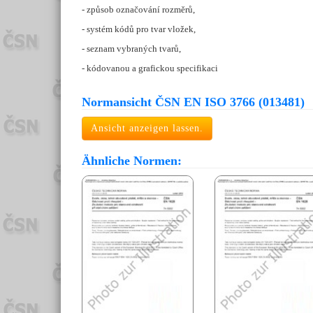
- způsob označování rozměrů,
- systém kódů pro tvar vložek,
- seznam vybraných tvarů,
- kódovanou a grafickou specifikaci
Normansicht ČSN EN ISO 3766 (013481)
Ansicht anzeigen lassen.
Ähnliche Normen: