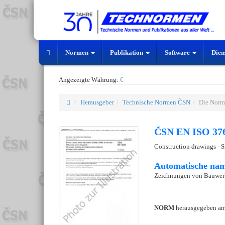
Normen
Publikation
Software
Dien
Angezeigte Währung:
€
Herausgeber
Technische Normen ČSN
Die Norm
ČSN EN ISO 376
Construction drawings - S
Automatische nam
Zeichnungen von Bauwerk
NORM
herausgegeben a