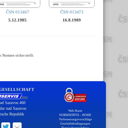
ČSN 013467
ČSN 013473
5.12.1985
16.8.1989
 Normen sicher stellt.
 GESELLSCHAFT
ad Sazavou 460
dar nad Sazavou
Web-Karte
ische Republik
NORMSERVIS - HOME
Verbesserungsvorschläge
Geschäftsbedingungen
Datenschutzrichtlinie