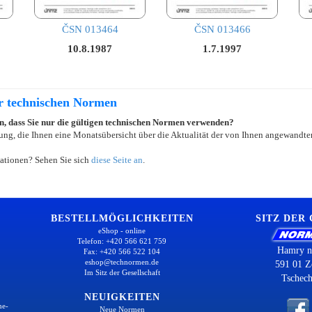
ČSN 013464
ČSN 013466
10.8.1987
1.7.1997
er technischen Normen
ein, dass Sie nur die gültigen technischen Normen verwenden?
ung, die Ihnen eine Monatsübersicht über die Aktualität der von Ihnen angewandten
ationen? Sehen Sie sich
diese Seite an
.
BESTELLMÖGLICHKEITEN
SITZ DER
eShop - online
Telefon: +420 566 621 759
Hamry n
Fax: +420 566 522 104
eshop@technormen.de
591 01 Z
Im Sitz der Gesellschaft
Tschech
NEUIGKEITEN
ne-
Neue Normen