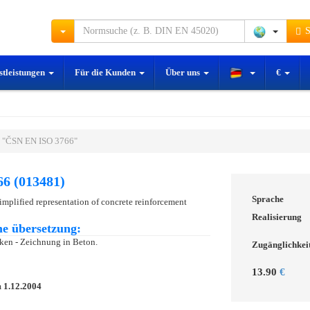
S
stleistungen
Für die Kunden
Über uns
€
 "ČSN EN ISO 3766"
6 (013481)
Sprache
implified representation of concrete reinforcement
Realisierung
e übersetzung:
en - Zeichnung in Beton.
Zugänglichkei
13.90
€
m
1.12.2004