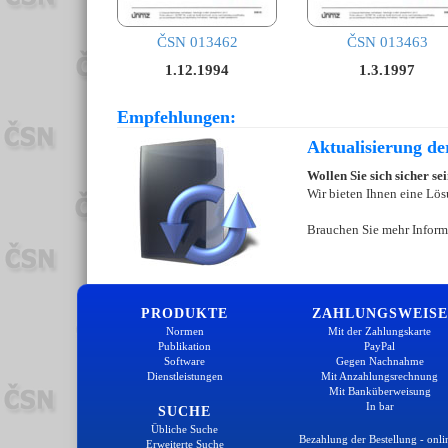
ČSN 013462
ČSN 013463
1.12.1994
1.3.1997
Empfehlungen:
Aktualisierung d
Wollen Sie sich sicher s
Wir bieten Ihnen eine Lös
Brauchen Sie mehr Inform
PRODUKTE
ZAHLUNGSWEISE
Normen
Mit der Zahlungskarte
Publikation
PayPal
Software
Gegen Nachnahme
Dienstleistungen
Mit Anzahlungsrechnung
Mit Banküberweisung
In bar
SUCHE
Übliche Suche
Bezahlung der Bestellung - onli
Erweiterte Suche