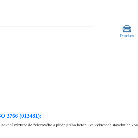
Drucken
O 3766 (013481):
isování výztuže do železového a předpjatého betonu ve výkresech stavebních kons