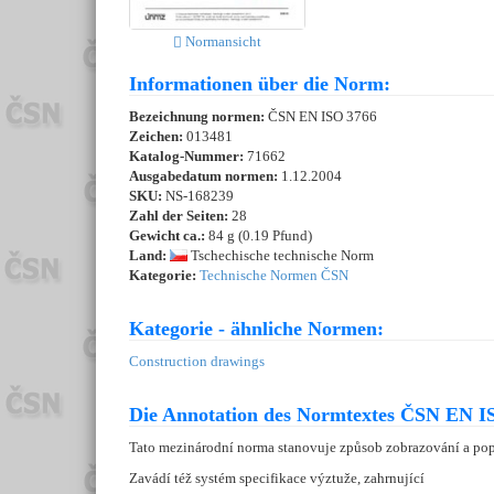
Normansicht
Informationen über die Norm:
Bezeichnung normen:
ČSN EN ISO 3766
Zeichen:
013481
Katalog-Nummer:
71662
Ausgabedatum normen:
1.12.2004
SKU:
NS-168239
Zahl der Seiten:
28
Gewicht ca.:
84 g (0.19 Pfund)
Land:
Tschechische technische Norm
Kategorie:
Technische Normen ČSN
Kategorie - ähnliche Normen:
Construction drawings
Die Annotation des Normtextes ČSN EN IS
Tato mezinárodní norma stanovuje způsob zobrazování a pop
Zavádí též systém specifikace výztuže, zahrnující