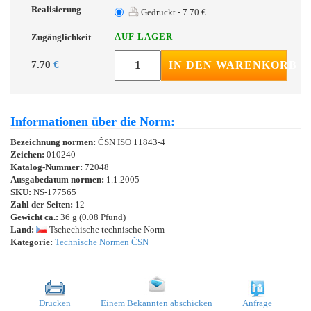
Realisierung
Gedruckt - 7.70 €
AUF LAGER
Zugänglichkeit
7.70
€
IN DEN WARENKORB
Informationen über die Norm:
Bezeichnung normen:
ČSN ISO 11843-4
Zeichen:
010240
Katalog-Nummer:
72048
Ausgabedatum normen:
1.1.2005
SKU:
NS-177565
Zahl der Seiten:
12
Gewicht ca.:
36 g (0.08 Pfund)
Land:
Tschechische technische Norm
Kategorie:
Technische Normen ČSN
Drucken
Einem Bekannten abschicken
Anfrage