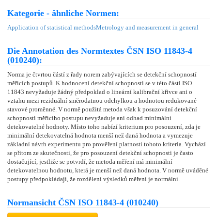
Kategorie - ähnliche Normen:
Application of statistical methods
Metrology and measurement in general
Die Annotation des Normtextes ČSN ISO 11843-4
(010240):
Norma je čtvrtou částí z řady norem zabývajících se detekční schopností
měřicích postupů. K hodnocení detekční schopnosti se v této části ISO
11843 nevyžaduje žádný předpoklad o lineární kalibrační křivce ani o
vztahu mezi reziduální směrodatnou odchylkou a hodnotou redukované
stavové proměnné. V normě použitá metoda však k posuzování detekční
schopnosti měřícího postupu nevyžaduje ani odhad minimální
detekovatelné hodnoty. Místo toho nabízí kriterium pro posouzení, zda je
minimální detekovatelná hodnota menší než daná hodnota a vymezuje
základní návrh experimentu pro prověření platnosti tohoto kriteria. Vychází
se přitom ze skutečnosti, že pro posouzení detekční schopnosti je často
dostačující, jestliže se potvrdí, že metoda měření má minimální
detekovatelnou hodnotu, která je menší než daná hodnota. V normě uváděné
postupy předpokládají, že rozdělení výsledků měření je normální.
Normansicht ČSN ISO 11843-4 (010240)