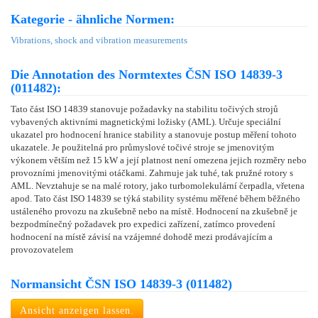
Kategorie - ähnliche Normen:
Vibrations, shock and vibration measurements
Die Annotation des Normtextes ČSN ISO 14839-3
(011482):
Tato část ISO 14839 stanovuje požadavky na stabilitu točivých strojů
vybavených aktivními magnetickými ložisky (AML). Určuje speciální
ukazatel pro hodnocení hranice stability a stanovuje postup měření tohoto
ukazatele. Je použitelná pro průmyslové točivé stroje se jmenovitým
výkonem větším než 15 kW a její platnost není omezena jejich rozměry nebo
provozními jmenovitými otáčkami. Zahrnuje jak tuhé, tak pružné rotory s
AML. Nevztahuje se na malé rotory, jako turbomolekulární čerpadla, vřetena
apod. Tato část ISO 14839 se týká stability systému měřené během běžného
ustáleného provozu na zkušebně nebo na místě. Hodnocení na zkušebně je
bezpodmínečný požadavek pro expedici zařízení, zatímco provedení
hodnocení na místě závisí na vzájemné dohodě mezi prodávajícím a
provozovatelem
Normansicht ČSN ISO 14839-3 (011482)
Ansicht anzeigen lassen.