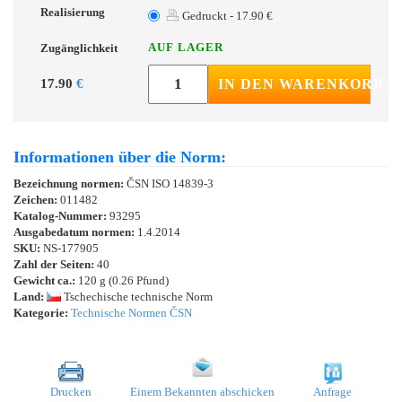
Realisierung
Gedruckt - 17.90 €
AUF LAGER
Zugänglichkeit
17.90
€
IN DEN WARENKORB
Informationen über die Norm:
Bezeichnung normen:
ČSN ISO 14839-3
Zeichen:
011482
Katalog-Nummer:
93295
Ausgabedatum normen:
1.4.2014
SKU:
NS-177905
Zahl der Seiten:
40
Gewicht ca.:
120 g (0.26 Pfund)
Land:
Tschechische technische Norm
Kategorie:
Technische Normen ČSN
Drucken
Einem Bekannten abschicken
Anfrage