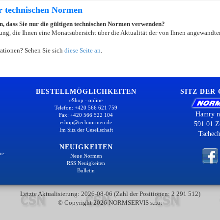
er technischen Normen
ein, dass Sie nur die gültigen technischen Normen verwenden?
ung, die Ihnen eine Monatsübersicht über die Aktualität der von Ihnen angewandten
ationen? Sehen Sie sich
diese Seite an
.
BESTELLMÖGLICHKEITEN
SITZ DER
eShop - online
Telefon: +420 566 621 759
Hamry n
Fax: +420 566 522 104
eshop@technormen.de
591 01 Z
Im Sitz der Gesellschaft
Tschech
NEUIGKEITEN
ne-
Neue Normen
RSS Neuigkeiten
Bulletin
Letzte Aktualisierung: 2026-08-06 (Zahl der Positionen: 2 291 512)
© Copyright 2026 NORMSERVIS s.r.o.