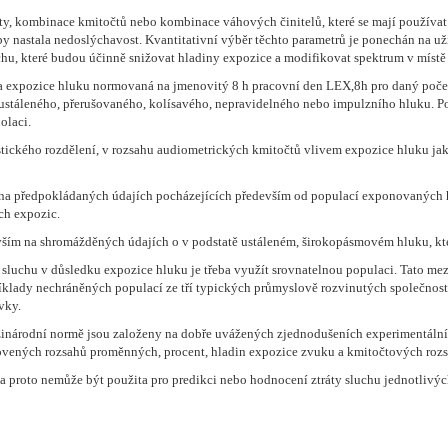
 kombinace kmitočtů nebo kombinace váhových činitelů, které se mají používat 
by nastala nedoslýchavost. Kvantitativní výběr těchto parametrů je ponechán na už
chu, které budou účinně snižovat hladiny expozice a modifikovat spektrum v místě
na expozice hluku normovaná na jmenovitý 8 h pracovní den LEX,8h pro daný počet
ustáleného, přerušovaného, kolísavého, nepravidelného nebo impulzního hluku. Po
olaci.
istického rozdělení, v rozsahu audiometrických kmitočtů vlivem expozice hluku ja
předpokládaných údajích pocházejících především od populací exponovaných hluku
h expozic.
m na shromážděných údajích o v podstatě ustáleném, širokopásmovém hluku, kte
ty sluchu v důsledku expozice hluku je třeba využít srovnatelnou populaci. Tato 
říklady nechráněných populací ze tří typických průmyslově rozvinutých společností
vky.
árodní normě jsou založeny na dobře uvážených zjednodušeních experimentálníc
novených rozsahů proměnných, procent, hladin expozice zvuku a kmitočtových roz
 a proto nemůže být použita pro predikci nebo hodnocení ztráty sluchu jednotlivý