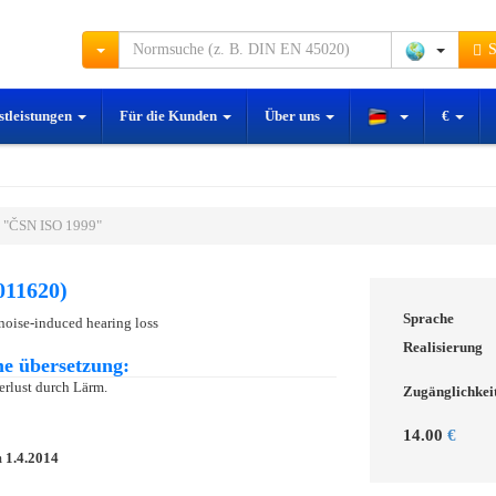
S
stleistungen
Für die Kunden
Über uns
€
 "ČSN ISO 1999"
011620)
Sprache
 noise-induced hearing loss
Realisierung
e übersetzung:
erlust durch Lärm.
Zugänglichkei
14.00
€
m
1.4.2014