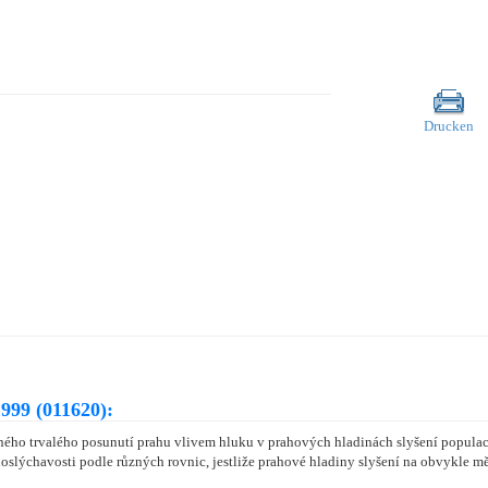
Drucken
999 (011620):
ho trvalého posunutí prahu vlivem hluku v prahových hladinách slyšení populac
doslýchavosti podle různých rovnic, jestliže prahové hladiny slyšení na obvykl