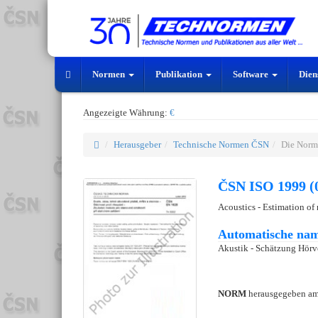
Normen
Publikation
Software
Dien
Angezeigte Währung:
€
Herausgeber
Technische Normen ČSN
Die Norm
ČSN ISO 1999 (
Acoustics - Estimation of
Automatische nam
Akustik - Schätzung Hörv
NORM
herausgegeben a