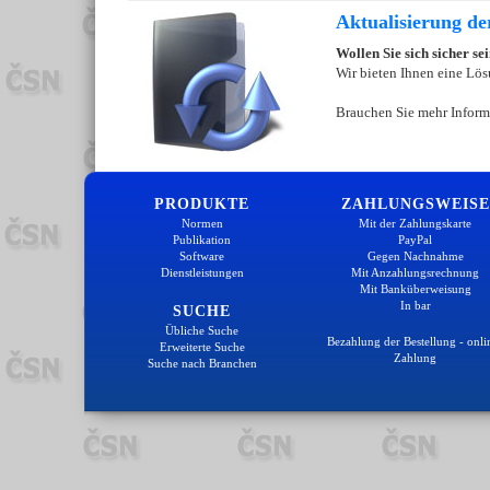
Aktualisierung d
Wollen Sie sich sicher s
Wir bieten Ihnen eine Lös
Brauchen Sie mehr Inform
PRODUKTE
ZAHLUNGSWEISE
Normen
Mit der Zahlungskarte
Publikation
PayPal
Software
Gegen Nachnahme
Dienstleistungen
Mit Anzahlungsrechnung
Mit Banküberweisung
In bar
SUCHE
Übliche Suche
Bezahlung der Bestellung - onli
Erweiterte Suche
Zahlung
Suche nach Branchen