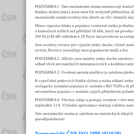
POZNÁMKA 1: Tato mezinárodní norma nestanovuje kmitočty,
hladinu slyšení (mez), která musí být nezbytně překročena, a
mezinárodní normě uvedeny bez zřetele na vliv chráničů slu
Mírou expozice hluku u populace vystavené riziku je hladi
o kmitočtech nižších než přibližně 10 kHz, který má povahu 
200 Pa (140 dB vzhledem k 20 Pa) se má považovat za extrap
Jsou uvedeny rovnice pro výpočet ztráty sluchu, včetně stat
rocích). Rovnice nerozlišují mezi populacemi mužů a žen.
POZNÁMKA 2: Ačkoliv jsou modely ztráty sluchu založeny na 
odhad vlivů srovnatelných mimopracovních a kombinovanýc
POZNÁMKA 3: Uvedená metoda predikce je založena předevší
K vypočítání prahových hladin slyšení a rizika získaní ztrá
otologicky normální populace (v souladu s ISO 7029) a tři p
srovnatelnou populaci v souladu s jejich příslušnými požada
POZNÁMKA 4: Všechny údaje a postupy uvedené v této mezin
nepřesáhla 12 h. Výsledné aproximace omezují validitu sta
Tato mezinárodní norma je založena na statistických údajích
pravděpodobností
Normansicht ČSN ISO 1999 (011620)