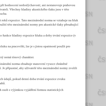
při hodnocení nedoslýchavosti; ani nestanovuje prahovou
ivateli. Všechny hladiny akustického tlaku jsou v této
 ucha.
 roků expozice. Tato mezinárodní norma se vztahuje na hluk
užití této mezinárodní normy pro akustické tlaky přesahující
ko funkce hladiny expozice hluku a doby trvání expozice (v
 na pracovišti, lze je s jistou opatrností použít pro
rý nemá tónový charakter.
mezinárodní norma obsahuje stanovení vysoce chráněné
. Je přípustné, aby uživatelé této mezinárodní normy zvolili
h údajů, pokud denní doba trvání expozice zvuku
sahů.
ch osob s výjimkou vyjádření formou statistických