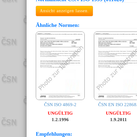
Ansicht anzeigen lassen.
Ähnliche Normen:
ČSN ISO 4869-2
ČSN EN ISO 22868.
UNGÜLTIG
UNGÜLTIG
1.2.1996
1.9.2011
Empfehlungen: