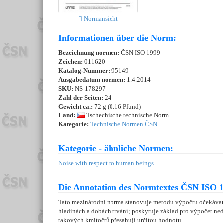
Normansicht
Informationen über die Norm:
Bezeichnung normen:
ČSN ISO 1999
Zeichen:
011620
Katalog-Nummer:
95149
Ausgabedatum normen:
1.4.2014
SKU:
NS-178297
Zahl der Seiten:
24
Gewicht ca.:
72 g (0.16 Pfund)
Land:
Tschechische technische Norm
Kategorie:
Technische Normen ČSN
Kategorie - ähnliche Normen:
Noise with respect to human beings
Die Annotation des Normtextes ČSN ISO 1
Tato mezinárodní norma stanovuje metodu výpočtu očekávané
hladinách a dobách trvání; poskytuje základ pro výpočet ne
takových kmitočtů přesahují určitou hodnotu.