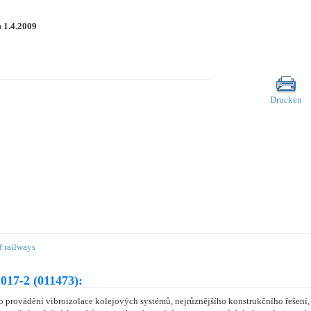
m
1.4.2009
Drucken
f railways
017-2 (011473):
 provádění vibroizolace kolejových systémů, nejrůznějšího konstrukčního řešení, 