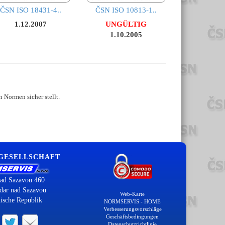
ČSN ISO 18431-4..
ČSN ISO 10813-1..
1.12.2007
UNGÜLTIG
1.10.2005
 Normen sicher stellt.
 GESELLSCHAFT
ad Sazavou 460
dar nad Sazavou
Web-Karte
ische Republik
NORMSERVIS - HOME
Verbesserungsvorschläge
Geschäftsbedingungen
Datenschutzrichtlinie