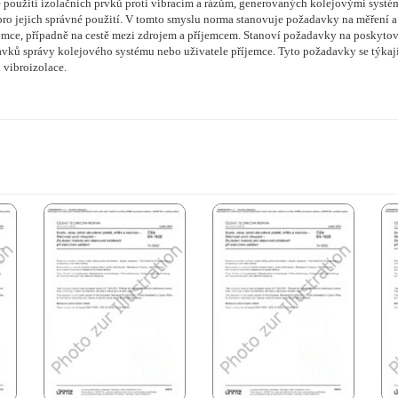
 použití izolačních prvků proti vibracím a rázům, generovaných kolejovými systé
 pro jejich správné použití. V tomto smyslu norma stanovuje požadavky na měření 
jemce, případně na cestě mezi zdrojem a příjemcem. Stanoví požadavky na poskytova
vků správy kolejového systému nebo uživatele příjemce. Tyto požadavky se týkají 
vibroizolace.