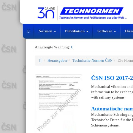
Normen
Publikation
Software
Dien
Angezeigte Währung:
€
Herausgeber
Technische Normen ČSN
Die Norm
ČSN ISO 2017-2
Mechanical vibration and 
information to be exchange
with railway systems
Automatische nam
Mechanische Schwingungen
Technische Daten für die
Schienensysteme.