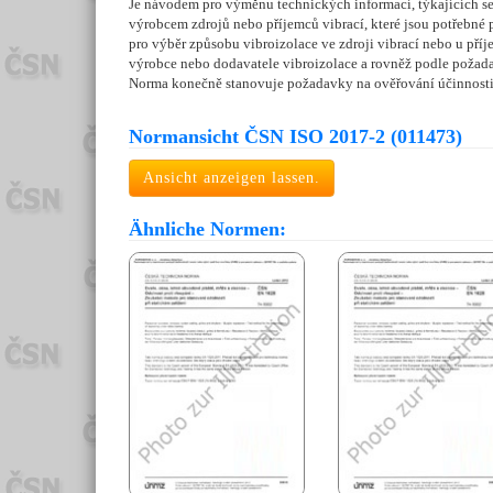
Je návodem pro výměnu technických informací, týkajících se
výrobcem zdrojů nebo příjemců vibrací, které jsou potřebné
pro výběr způsobu vibroizolace ve zdroji vibrací nebo u pří
výrobce nebo dodavatele vibroizolace a rovněž podle požada
Norma konečně stanovuje požadavky na ověřování účinnosti 
Normansicht ČSN ISO 2017-2 (011473)
Ansicht anzeigen lassen.
Ähnliche Normen: