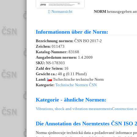
NORM
herausgegeben a
Normansicht
Informationen über die Norm:
Bezeichnung normen:
ČSN ISO 2017-2
Zeichen:
011473
Katalog-Nummer:
83168
Ausgabedatum normen:
1.4.2009
SKU:
NS-178303
Zahl der Seiten:
16
Gewicht ca.:
48 g (0.11 Pfund)
Land:
Tschechische technische Norm
Kategorie:
Technische Normen ČSN
Kategorie - ähnliche Normen:
Vibrations, shock and vibration measurements
Construction o
Die Annotation des Normtextes ČSN ISO 2
Norma sjednocuje technická data a požadované informace pro