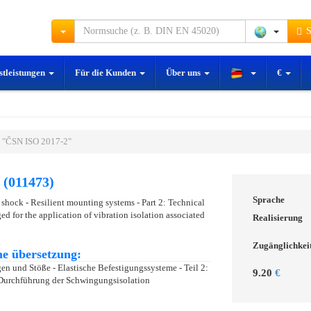
S
stleistungen
Für die Kunden
Über uns
€
 "ČSN ISO 2017-2"
 (011473)
Sprache
shock - Resilient mounting systems - Part 2: Technical
d for the application of vibration isolation associated
Realisierung
Zugänglichkei
e übersetzung:
 und Stöße - Elastische Befestigungssysteme - Teil 2:
9.20
€
 Durchführung der Schwingungsisolation