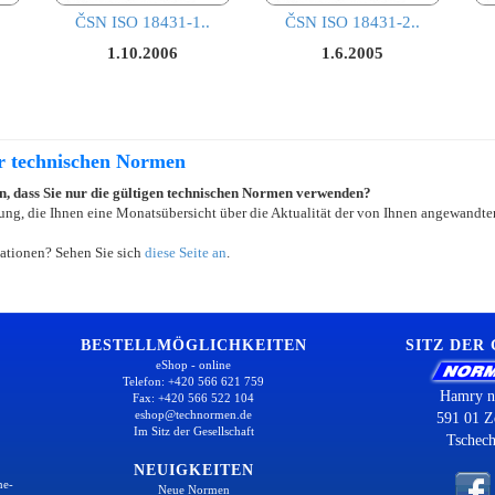
ČSN ISO 18431-1..
ČSN ISO 18431-2..
1.10.2006
1.6.2005
er technischen Normen
ein, dass Sie nur die gültigen technischen Normen verwenden?
ung, die Ihnen eine Monatsübersicht über die Aktualität der von Ihnen angewandten
ationen? Sehen Sie sich
diese Seite an
.
BESTELLMÖGLICHKEITEN
SITZ DER
eShop - online
Telefon: +420 566 621 759
Hamry n
Fax: +420 566 522 104
eshop@technormen.de
591 01 Z
Im Sitz der Gesellschaft
Tschech
NEUIGKEITEN
ne-
Neue Normen