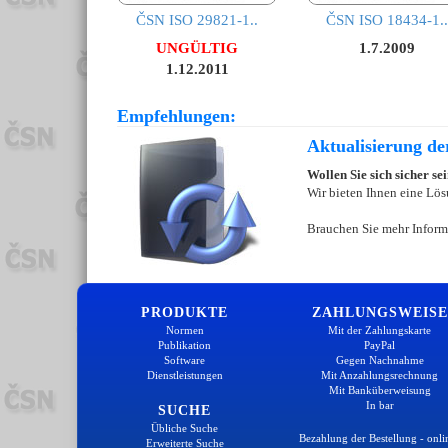
ČSN ISO 29821-1..
ČSN ISO 18434-1..
UNGÜLTIG
1.7.2009
1.12.2011
Empfehlungen:
Aktualisierung d
Wollen Sie sich sicher s
Wir bieten Ihnen eine Lös
Brauchen Sie mehr Inform
PRODUKTE
ZAHLUNGSWEISE
Normen
Mit der Zahlungskarte
Publikation
PayPal
Software
Gegen Nachnahme
Dienstleistungen
Mit Anzahlungsrechnung
Mit Banküberweisung
In bar
SUCHE
Übliche Suche
Bezahlung der Bestellung - onli
Erweiterte Suche