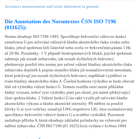
Acoustics measurements and noise abatement in general
Die Annotation des Normtextes ČSN ISO 7196
(011625):
Norma obsahuje ISO 7196:1995. Specifikuje frekvenční váhovou funkci
označenou G pro určování vážených hladin akustického tlaku zvuku nebo
hluku, jehož spektrum leží částečně nebo zcela ve frekvenčním pásmu 1 Hz
až 20 Hz. Poznámky: 1 V případě širokopásmových hluků, jejichž spektrum
zahrnuje jak rozsah infrazvuku, tak rozsah slyšitelných frekvencí,
představuje použití této normy pro určení vážené hladiny akustického tlaku
infrazvuku doplněk k popisu stejného hluku již normalizovnými metodami,
které pokrývají jen rozsah slyšitelných frekvencí, například vyjádření ve
tvaru hladiny akustického tlaku A. Číselná hodnota výsledku se bude obecně
lišit od výsledku vážení funkcí G. Tomuto rozdílu není nutné přikládat
žádný význam, neboť tyto výsledky platí pro různé, jen mírně překrývající
části spektra hluku. 2 Vážení funkcí G lze také využít při určování hladin
akustického výkonu a hladin akustické intenzity. Při měření za použití
křivky G se tyto veličiny označují LWG respektive LIG. Jsou normalizovány
specifikace frekvenční váhové funkce G a uvádění výsledků. Pozornost
zasluhuje příloha A, která obsahuje základní požadavky na vybavení pro
měření infrazvuku. ČSN ISO 7196 (01 1625) byla vydána v květnu 1994