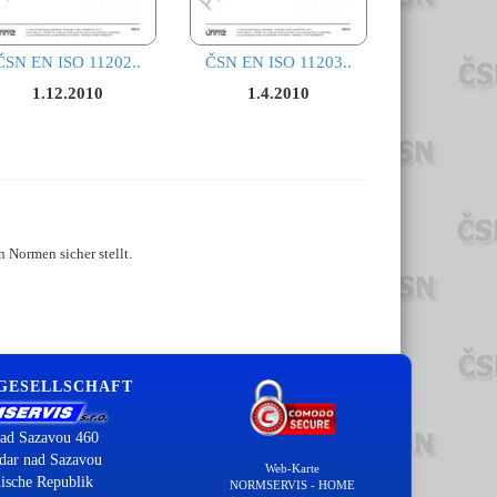
ČSN EN ISO 11202..
ČSN EN ISO 11203..
1.12.2010
1.4.2010
 Normen sicher stellt.
 GESELLSCHAFT
ad Sazavou 460
dar nad Sazavou
Web-Karte
ische Republik
NORMSERVIS - HOME