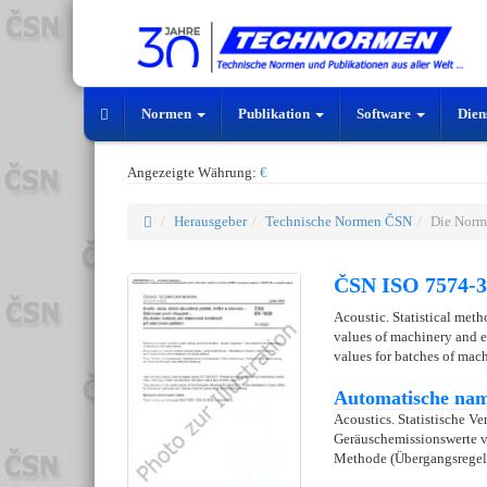
Normen
Publikation
Software
Dien
Angezeigte Währung:
€
Herausgeber
Technische Normen ČSN
Die Norm
ČSN ISO 7574-3
Acoustic. Statistical meth
values of machinery and e
values for batches of mac
Automatische nam
Acoustics. Statistische V
Geräuschemissionswerte v
Methode (Übergangsregelu