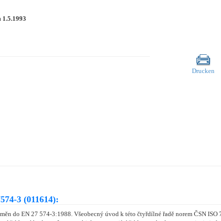
m
1.5.1993
Drucken
574-3 (011614):
 změn do EN 27 574-3:1988. Všeobecný úvod k této čtyřdílné řadě norem ČSN ISO 