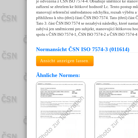
je odvozena z ČSN ISO 7574-4. Obsahuje směrnice ke stanove
zařízení se zřetelem ke štítkové hodnotě Lc. Tento postup mů
stanovují referenční směrodatnou odchylku, rozsah výběru a 
přihlíženo k této (třetí) části ČSN ISO 7574. Tato (třetí) č
Tato 3. část ČSN ISO 7574 se nezabývá následky, které nastanou
zabývá jen směrnicemi pro subjekt, stanovující štítkovou ho
spolu s ČSN ISO 7574-1, ČSN ISO 7574-2 a ČSN ISO 7574-4
Normansicht ČSN ISO 7574-3 (011614)
Ansicht anzeigen lassen.
Ähnliche Normen: