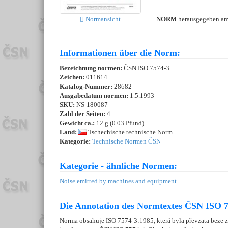
NORM
herausgegeben a
Normansicht
Informationen über die Norm:
Bezeichnung normen:
ČSN ISO 7574-3
Zeichen:
011614
Katalog-Nummer:
28682
Ausgabedatum normen:
1.5.1993
SKU:
NS-180087
Zahl der Seiten:
4
Gewicht ca.:
12 g (0.03 Pfund)
Land:
Tschechische technische Norm
Kategorie:
Technische Normen ČSN
Kategorie - ähnliche Normen:
Noise emitted by machines and equipment
Die Annotation des Normtextes ČSN ISO 7
Norma obsahuje ISO 7574-3:1985, která byla převzata beze