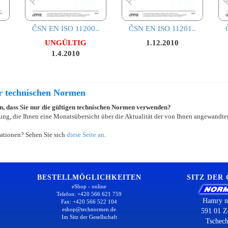
ČSN EN ISO 11200..
ČSN EN ISO 11201..
UNGÜLTIG
1.12.2010
1.4.2010
er technischen Normen
ein, dass Sie nur die gültigen technischen Normen verwenden?
ung, die Ihnen eine Monatsübersicht über die Aktualität der von Ihnen angewandten
ationen? Sehen Sie sich
diese Seite an
.
BESTELLMÖGLICHKEITEN
SITZ DER
eShop - online
Telefon: +420 566 621 759
Hamry n
Fax: +420 566 522 104
eshop@technormen.de
591 01 Z
Im Sitz der Gesellschaft
Tschech