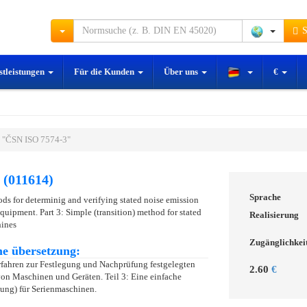
S
stleistungen
Für die Kunden
Über uns
€
 "ČSN ISO 7574-3"
 (011614)
Sprache
ods for determinig and verifying stated noise emission
quipment. Part 3: Simple (transition) method for stated
Realisierung
hines
Zugänglichkei
e übersetzung:
erfahren zur Festlegung und Nachprüfung festgelegten
2.60
€
on Maschinen und Geräten. Teil 3: Eine einfache
ng) für Serienmaschinen.