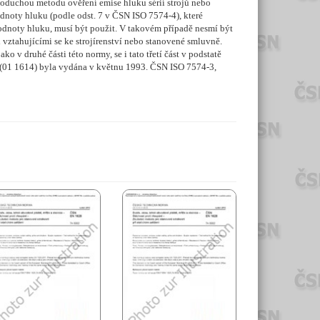
noduchou metodu ověření emise hluku sérií strojů nebo
odnoty hluku (podle odst. 7 v ČSN ISO 7574-4), které
hodnoty hluku, musí být použit. V takovém případě nesmí být
i vztahujícími se ke strojírenství nebo stanovené smluvně.
o v druhé části této normy, se i tato třetí část v podstatě
-3 (01 1614) byla vydána v květnu 1993. ČSN ISO 7574-3,