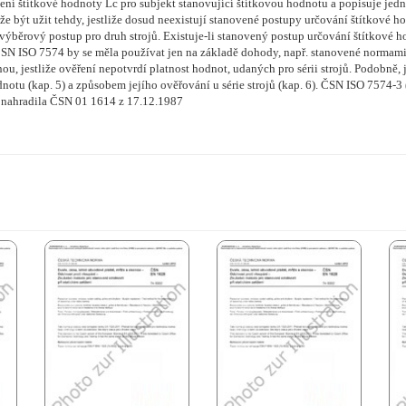
ní štítkové hodnoty Lc pro subjekt stanovující štítkovou hodnotu a popisuje jed
že být užit tehdy, jestliže dosud neexistují stanovené postupy určování štítkové h
výběrový postup pro druh strojů. Existuje-li stanovený postup určování štítkové 
ást ČSN ISO 7574 by se měla používat jen na základě dohody, např. stanovené normam
, jestliže ověření nepotvrdí platnost hodnot, udaných pro sérii strojů. Podobně, jak
dnotu (kap. 5) a způsobem jejího ověřování u série strojů (kap. 6). ČSN ISO 7574
 nahradila ČSN 01 1614 z 17.12.1987