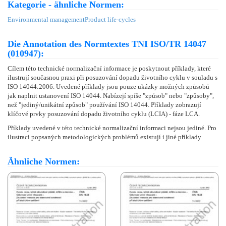
Kategorie - ähnliche Normen:
Environmental management
Product life-cycles
Die Annotation des Normtextes TNI ISO/TR 14047
(010947):
Cílem této technické normalizační informace je poskytnout příklady, které
ilustrují současnou praxi při posuzování dopadu životního cyklu v souladu s
ISO 14044:2006. Uvedené příklady jsou pouze ukázky možných způsobů
jak naplnit ustanovení ISO 14044. Nabízejí spíše "způsob" nebo "způsoby",
než "jediný/unikátní způsob" používání ISO 14044. Příklady zobrazují
klíčové prvky posuzování dopadu životního cyklu (LCIA) - fáze LCA.
Příklady uvedené v této technické normalizační informaci nejsou jediné. Pro
ilustraci popsaných metodologických problémů existují i jiné příklady
Ähnliche Normen: