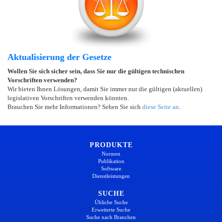
Aktualisierung der Gesetze
Wollen Sie sich sicher sein, dass Sie nur die gültigen technischen
Vorschriften verwenden?
Wir bieten Ihnen Lösungen, damit Sie immer nur die gültigen (aktuellen)
legislativen Vorschriften verwenden könnten.
Brauchen Sie mehr Informationen? Sehen Sie sich
diese Seite an
.
PRODUKTE
Normen
Publikation
Software
Dienstleistungen
SUCHE
Übliche Suche
Erweiterte Suche
Suche nach Branchen