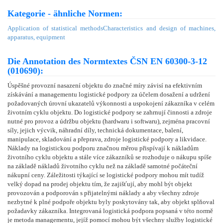
Kategorie - ähnliche Normen:
Application of statistical methods
Characteristics and design of machines,
apparatus, equipment
Die Annotation des Normtextes ČSN EN 60300-3-12
(010690):
Úspěšné provozní nasazení objektu do značné míry závisí na efektivním
získávání a managementu logistické podpory za účelem dosažení a udržení
požadovaných úrovní ukazatelů výkonnosti a uspokojení zákazníka v celém
životním cyklu objektu. Do logistické podpory se zahrnují činnosti a zdroje
nutné pro provoz a údržbu objektu (hardwaru i softwaru), zejména pracovní
síly, jejich výcvik, náhradní díly, technická dokumentace, balení,
manipulace, skladování a přeprava, zdroje logistické podpory a likvidace.
Náklady na logistickou podporu značnou měrou přispívají k nákladům
životního cyklu objektu a stále více zákazníků se rozhoduje o nákupu spíše
na základě nákladů životního cyklu než na základě samotné počáteční
nákupní ceny. Záležitosti týkající se logistické podpory mohou mít tudíž
velký dopad na prodej objektu tím, že zajišťují, aby mohl být objekt
provozován a podporován s přijatelnými náklady a aby všechny zdroje
nezbytné k plné podpoře objektu byly poskytovány tak, aby objekt splňoval
požadavky zákazníka. Integrovaná logistická podpora popsaná v této normě
je metoda managementu, jejíž pomocí mohou být všechny služby logistické