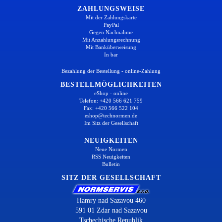
ZAHLUNGSWEISE
Mit der Zahlungskarte
PayPal
Gegen Nachnahme
Mit Anzahlungsrechnung
Mit Banküberweisung
In bar
Bezahlung der Bestellung - online-Zahlung
BESTELLMÖGLICHKEITEN
eShop - online
Telefon: +420 566 621 759
Fax: +420 566 522 104
eshop@technormen.de
Im Sitz der Gesellschaft
NEUIGKEITEN
Neue Normen
RSS Neuigkeiten
Bulletin
SITZ DER GESELLSCHAFT
Hamry nad Sazavou 460
591 01 Zdar nad Sazavou
Tschechische Republik