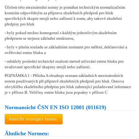
Účelem této mezinárodní normy je pomáhat technickým normalizačním
komisím odpovědným za přípravu zkušebních předpisů pro hluk
specifických skupin strojů nebo zařízení k tomu, aby takové zkušební
předpisy pro hluk
- byly pokud možno homogenní s každým jednotlivým zkušebním
předpisem se stejnou základní strukturou,
- byly v plném souladu se základními normami pro měření, deklarování a
ověřování emise hluku a
- odrážely poslední technické znalosti metod určování emise hluku pro
uvažované specifické skupiny strojů nebo zařízení.
POZNÁMKA 1 - Příloha A obsahuje seznam základních mezinárodních
norem používaných při přípravě zkušebních předpisů pro hluk. Osnova
obvyklého zkušebního předpisu pro hluk zahrnující požadované informace
je v příloze B. Veličiny emise hluku jsou popsány v příloze C
Normansicht ČSN EN ISO 12001 (011619)
Ansicht anzeigen lassen.
Ähnliche Normen: