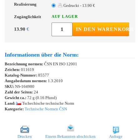
Realisierung
Gedruckt - 13.90 €
AUF LAGER
Zugänglichkeit
13.90
€
IN DEN WARENKORB
Informationen über die Norm:
Bezeichnung normen:
ČSN EN ISO 12001
Zeichen:
011619
Katalog-Nummer:
85577
Ausgabedatum normen:
1.3.2010
SKU:
NS-164980
Zahl der Seiten:
24
Gewicht ca.:
72 g (0.16 Pfund)
Land:
Tschechische technische Norm
Kategorie:
Technische Normen ČSN
Drucken
Einem Bekannten abschicken
Anfrage