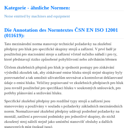
Kategorie - ähnliche Normen:
Noise emitted by machines and equipment
Die Annotation des Normtextes ČSN EN ISO 12001
(011619):
Tato mezinárodní norma stanovuje technické požadavky na zkušební
předpisy pro hluk pro specifické skupiny strojů a zařízení. V prvé řadě je
použitelná pro stacionární stroje a zařízení včetně ručního nářadí i pro ty,
které představují riziko způsobené pohyblivostí nebo zdviháním břemen
Účelem zkušebních přepisů pro hluk je sjednotit postupy pro získávání
výsledků zkoušek tak, aby získávané emise hluku strojů stejné skupiny byly
porovnatelné a tak umožnit uživatelům srovnávat a kontrolovat deklarované
údaje o emisi hluku. Veličiny popisované ve zkušebních předpisech pro hluk
jsou rovněž použitelné pro specifikaci hluku v soukromých smlouvách, pro
potřeby plánování a snižování hluku.
Specifické zkušební předpisy pro rozdílné typy strojů a zařízení jsou
stanovovány a používány v souladu s požadavky základních mezinárodních
norem. Normalizované zkušební předpisy udávají podrobné požadavky na
montáž, zatížení a provozní podmínky pro jednotlivé skupiny, do nichž
zkoušený stroj náleží stejně jako umístění stanovišť obsluhy a dalších
stanovených míst (pokud jsou).