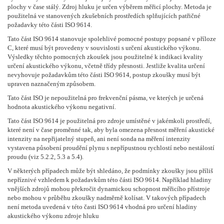
plochy v čase stálý. Zdroj hluku je určen výběrem měřicí plochy. Metoda je
použitelná ve stanovených zkušebních prostředích splňujících patřičné
požadavky této části ISO 9614.
Tato část ISO 9614 stanovuje spolehlivé pomocné postupy popsané v příloze
C, které musí být provedeny v souvislosti s určení akustického výkonu.
Výsledky těchto pomocných zkoušek jsou použitelné k indikaci kvality
určení akustického výkonu, včetně třídy přesnosti. Jestliže kvalita určení
nevyhovuje požadavkům této části ISO 9614, postup zkoušky musí být
upraven naznačeným způsobem.
Tato část ISO je nepoužitelná pro frekvenční pásma, ve kterých je určená
hodnota akustického výkonu negativní.
Tato část ISO 9614 je použitelná pro zdroje umístěné v jakémkoli prostředí,
které není v čase proměnné tak, aby byla omezena přesnost měření akustické
intenzity na nepřijatelný stupeň, ani není sonda na měření intenzity
vystavena působení proudění plynu s nepřípustnou rychlostí nebo nestálostí
proudu (viz 5.2.2, 5.3 a 5.4).
V některých případech může být shledáno, že podmínky zkoušky jsou příliš
nepříznivé vzhledem k požadavkům této části ISO 9614. Například hladiny
vnějších zdrojů mohou překročit dynamickou schopnost měřicího přístroje
nebo mohou v průběhu zkoušky nadměrně kolísat. V takových případech
není metoda uvedená v této časti ISO 9614 vhodná pro určení hladiny
akustického výkonu zdroje hluku