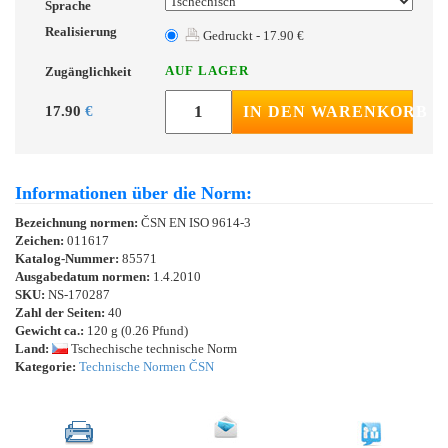
Sprache
Realisierung
Gedruckt - 17.90 €
AUF LAGER
Zugänglichkeit
17.90
€
IN DEN WARENKORB
Informationen über die Norm:
Bezeichnung normen:
ČSN EN ISO 9614-3
Zeichen:
011617
Katalog-Nummer:
85571
Ausgabedatum normen:
1.4.2010
SKU:
NS-170287
Zahl der Seiten:
40
Gewicht ca.:
120 g (0.26 Pfund)
Land:
Tschechische technische Norm
Kategorie:
Technische Normen ČSN