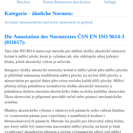
Drucken
Einem Bekannten abschicken
Anfrage
Kategorie - ähnliche Normen:
Acoustic measurements and noise abatement in general
Die Annotation des Normtextes ČSN EN ISO 9614-3
(011617):
Tato část ISO 9614 stanovuje metodu pro měření složky akustické intenzity
kolmé k měřicí ploše, která je vybrána tak, aby obklopila zdroj (zdroje)
hluku, jehož akustický výkon je určován.
Integrace složky akustické intenzity kolmé k měřicí ploše přes měřicí plochu
je přibližně nahrazena rozdělením měřicí plochy na styčné dílčí plochy a
skenováním po spojité dráze přes celou rozlohu každé dílčí plochy. Měřicí
přístroj určuje průměrnou normálovou složku akustické intenzity a
průměrnou druhou mocninu akustického tlaku za dobu každého skenování.
Úkon skenování je přípustné provádět ručně nebo pomocí mechanického
systému.
Hladiny akustického výkonu v oktávových pásmech, nebo vážená hladina
ve vymezeném pásmu jsou vypočítány z naměřených hodnot v
třetinooktávových pásmech. Metodu lze použít pro libovolný zdroj hluku,
pro který může být stanovena stacionární měřicí plocha, na které je hluk
vyzařovaný zkoušeným zdrojem a jinými významnými zdroji vně měřicí