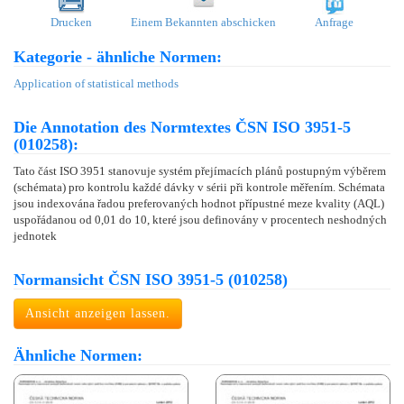
Drucken
Einem Bekannten abschicken
Anfrage
Kategorie - ähnliche Normen:
Application of statistical methods
Die Annotation des Normtextes ČSN ISO 3951-5
(010258):
Tato část ISO 3951 stanovuje systém přejímacích plánů postupným výběrem
(schémata) pro kontrolu každé dávky v sérii při kontrole měřením. Schémata
jsou indexována řadou preferovaných hodnot přípustné meze kvality (AQL)
uspořádanou od 0,01 do 10, které jsou definovány v procentech neshodných
jednotek
Normansicht ČSN ISO 3951-5 (010258)
Ansicht anzeigen lassen.
Ähnliche Normen: