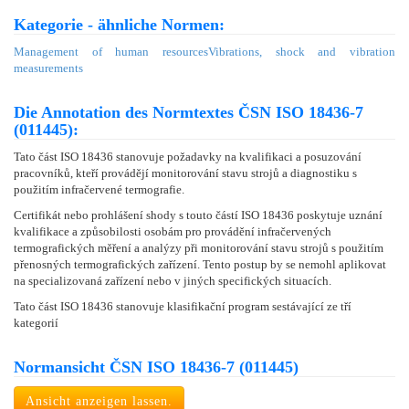
Kategorie - ähnliche Normen:
Management of human resources
Vibrations, shock and vibration
measurements
Die Annotation des Normtextes ČSN ISO 18436-7
(011445):
Tato část ISO 18436 stanovuje požadavky na kvalifikaci a posuzování
pracovníků, kteří provádějí monitorování stavu strojů a diagnostiku s
použitím infračervené termografie.
Certifikát nebo prohlášení shody s touto částí ISO 18436 poskytuje uznání
kvalifikace a způsobilosti osobám pro provádění infračervených
termografických měření a analýzy při monitorování stavu strojů s použitím
přenosných termografických zařízení. Tento postup by se nemohl aplikovat
na specializovaná zařízení nebo v jiných specifických situacích.
Tato část ISO 18436 stanovuje klasifikační program sestávající ze tří
kategorií
Normansicht ČSN ISO 18436-7 (011445)
Ansicht anzeigen lassen.