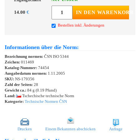
14.00
€
IN DEN WARENKORB
Bestellen inkl. Änderungen
Informationen über die Norm:
Bezeichnung normen:
ČSN ISO 5344
Zeichen:
011469
Katalog-Nummer:
74454
Ausgabedatum normen:
1.11.2005
SKU:
NS-179356
Zahl der Seiten:
28
Gewicht ca.:
84 g (0.19 Pfund)
Land:
Tschechische technische Norm
Kategorie:
Technische Normen ČSN
Drucken
Einem Bekannten abschicken
Anfrage