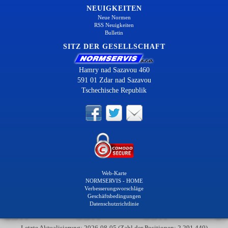
NEUIGKEITEN
Neue Normen
RSS Neuigkeiten
Bulletin
SITZ DER GESELLSCHAFT
Hamry nad Sazavou 460
591 01 Zdar nad Sazavou
Tschechische Republik
Web-Karte
NORMSERVIS - HOME
Verbesserungsvorschläge
Geschäftsbedingungen
Datenschutzrichtlinie
Letzte Aktualisierung: 2026-08-05 (Zahl der Positionen: 2 291 440)