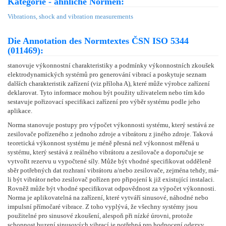
Kategorie - ähnliche Normen:
Vibrations, shock and vibration measurements
Die Annotation des Normtextes ČSN ISO 5344
(011469):
stanovuje výkonnostní charakteristiky a podmínky výkonnostních zkoušek
elektrodynamických systémů pro generování vibrací a poskytuje seznam
dalších charakteristik zařízení (viz příloha A), které může výrobce zařízení
deklarovat. Tyto informace mohou být použity uživatelem nebo tím kdo
sestavuje pořizovací specifikaci zařízení pro výběr systému podle jeho
aplikace.
Norma stanovuje postupy pro výpočet výkonnosti systému, který sestává ze
zesilovače pořízeného z jednoho zdroje a vibrátoru z jiného zdroje. Taková
teoretická výkonnost systému je méně přesná než výkonnost měřená u
systému, který sestává z reálného vibrátoru a zesilovače a doporučuje se
vytvořit rezervu u vypočtené síly. Může být vhodné specifikovat odděleně
sběr potřebných dat rozhraní vibrátoru a/nebo zesilovače, zejména tehdy, má-
li být vibrátor nebo zesilovač pořízen pro připojení k již existující instalaci.
Rovněž může být vhodné specifikovat odpovědnost za výpočet výkonnosti.
Norma je aplikovatelná na zařízení, které vytváří sinusové, náhodné nebo
impulsní přímočaré vibrace. Z toho vyplývá, že všechny systémy jsou
použitelné pro sinusové zkoušení, alespoň při nízké úrovni, protože
schopnost buzení sinusových vibrací je potřebná pro hodnocení odezvy