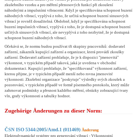
zkušebního vzorku a pro měření přenosových funkcí při zkoušení
náhodnými a impulsními vibracemi. Když je specifikována schopnost buzení
náhodných vibrací, vyplývá z toho, že určitá schopnost buzení sinusových
vibrací je rovněž dosažitelná. Obdobně, když je specifikována schopnost
buzení impulsních vibrací, vyplývá z toho, že je dostupná schopnost buzení
určitých sinusových vibrací, ale nevyplývá z toho nezbytně, že je dostupná
schopnost buzení náhodných vibrací.
Očekává se, že normu budou používat tři skupiny pracovníků: dodavatel
zařízení, zákazník kupující zařízení a organizace, která provádí zkoušky
zařízení. Dodavatel zařízení prohlašuje, že je k dispozici "jmenovitá"
výkonnost, v typickém případě taková, jaká je uvedena v obchodní
dokumentaci. Kupující prohlašuje, že "specifikovaná" výkonnost zařízení,
kterou přijme, je v typickém případě menší nebo rovna jmenovité
výkonnosti. Zkušební organizace "poskytuje" výsledky svých zkoušek a
pozorování, v typickém případě ve formě písemného protokolu, který může
zahrnovat podmínky a přesnost každého měření, obrázky zobrazující tvary
vln, grafy výkonnosti a tabulky hodnot.
Zugehörige Änderungen zu dieser Norm:
ČSN ISO 5344:2005/Amd.1 (011469)
Änderung
Elektrodynamické systémy pro generování vibrací - Výkonnostní